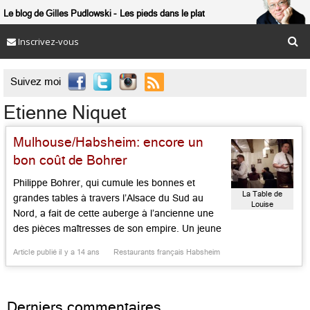
Le blog de Gilles Pudlowski
Les pieds dans le plat
Inscrivez-vous

Suivez moi
Etienne Niquet
Mulhouse/Habsheim: encore un
bon coût de Bohrer
Philippe Bohrer, qui cumule les bonnes et
La Table de
grandes tables à travers l’Alsace du Sud au
Louise
Nord, a fait de cette auberge à l’ancienne une
des pièces maîtresses de son empire. Un jeune
ancien de chez Loiseau à Saulieu et Jeunet à
Article publié il y a 14 ans
Restaurants français Habsheim
Arbois, Etienne Niquet, natif de Dijon, qui a
aussi pratiqué le Chapeau Rouge dans […]...
Derniers commentaires