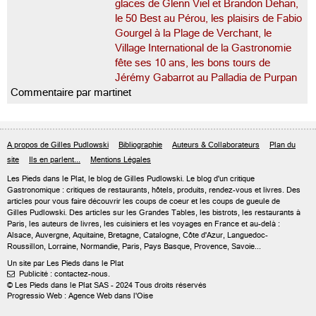
glaces de Glenn Viel et Brandon Dehan,
le 50 Best au Pérou, les plaisirs de Fabio
Gourgel à la Plage de Verchant, le
Village International de la Gastronomie
fête ses 10 ans, les bons tours de
Jérémy Gabarrot au Palladia de Purpan
Commentaire par martinet
A propos de Gilles Pudlowski
Bibliographie
Auteurs & Collaborateurs
Plan du
site
Ils en parlent...
Mentions Légales
Les Pieds dans le Plat, le blog de
Gilles Pudlowski
. Le blog d'un critique
Gastronomique : critiques de restaurants, hôtels, produits, rendez-vous et livres. Des
articles pour vous faire découvrir les coups de coeur et les coups de gueule de
Gilles Pudlowski. Des articles sur les Grandes Tables, les bistrots, les restaurants à
Paris, les auteurs de livres, les cuisiniers et les voyages en France et au-delà :
Alsace, Auvergne, Aquitaine, Bretagne, Catalogne, Côte d'Azur, Languedoc-
Roussillon, Lorraine, Normandie, Paris, Pays Basque, Provence, Savoie...
Un site par Les Pieds dans le Plat
Publicité : contactez-nous.

© Les Pieds dans le Plat SAS - 2024 Tous droits réservés
Progressio Web : Agence Web dans l'Oise