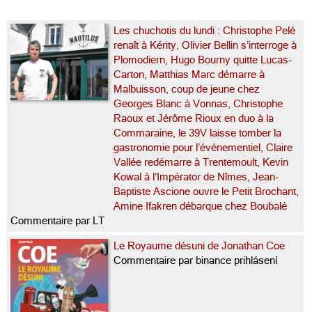
Les chuchotis du lundi : Christophe Pelé
renaît à Kérity, Olivier Bellin s’interroge à
Plomodiern, Hugo Bourny quitte Lucas-
Carton, Matthias Marc démarre à
Malbuisson, coup de jeune chez
Georges Blanc à Vonnas, Christophe
Raoux et Jérôme Rioux en duo à la
Commaraine, le 39V laisse tomber la
gastronomie pour l’événementiel, Claire
Vallée redémarre à Trentemoult, Kevin
Kowal à l’Impérator de Nîmes, Jean-
Baptiste Ascione ouvre le Petit Brochant,
Amine Ifakren débarque chez Boubalé
Commentaire par LT
Le Royaume désuni de Jonathan Coe
Commentaire par binance prihlásení