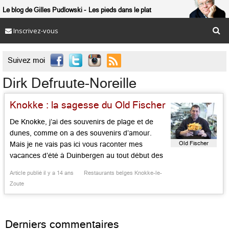
Le blog de Gilles Pudlowski
Les pieds dans le plat
Inscrivez-vous

Suivez moi
Dirk Defruute-Noreille
Knokke : la sagesse du Old Fischer
De Knokke, j’ai des souvenirs de plage et de
dunes, comme on a des souvenirs d’amour.
Old Fischer
Mais je ne vais pas ici vous raconter mes
vacances d’été à Duinbergen au tout début des
années 1960. C’était au « Bercail », qui n’existe
Article publié il y a 14 ans
Restaurants belges Knokke-le-
plus, mais qui me ramène aujourd’hui à Heist,
Zoute
l’une des cinq communes sœurs de Knokke
[…]...
Derniers commentaires