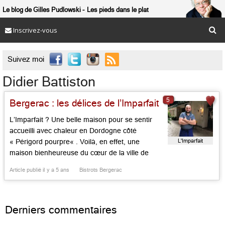
Le blog de Gilles Pudlowski
Les pieds dans le plat
Inscrivez-vous

Suivez moi
Didier Battiston
5
Bergerac : les délices de l’Imparfait
L’Imparfait ? Une belle maison pour se sentir
accueilli avec chaleur en Dordogne côté
L'Imparfait
« Périgord pourpre« . Voilà, en effet, une
maison bienheureuse du cœur de la ville de
Bergerac qui donne le sentiment d’être là depuis
Article publié il y a 5 ans
Bistrots Bergerac
une éternité. On y connut jadis Jean Rolland,
aubergiste à l’ancienne qui imprimait son fort
caractère au lieu, accueillant […]...
Derniers commentaires