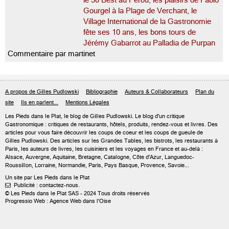
le 50 Best au Pérou, les plaisirs de Fabio
Gourgel à la Plage de Verchant, le
Village International de la Gastronomie
fête ses 10 ans, les bons tours de
Jérémy Gabarrot au Palladia de Purpan
Commentaire par martinet
A propos de Gilles Pudlowski
Bibliographie
Auteurs & Collaborateurs
Plan du
site
Ils en parlent...
Mentions Légales
Les Pieds dans le Plat, le blog de
Gilles Pudlowski
. Le blog d'un critique
Gastronomique : critiques de restaurants, hôtels, produits, rendez-vous et livres. Des
articles pour vous faire découvrir les coups de coeur et les coups de gueule de
Gilles Pudlowski. Des articles sur les Grandes Tables, les bistrots, les restaurants à
Paris, les auteurs de livres, les cuisiniers et les voyages en France et au-delà :
Alsace, Auvergne, Aquitaine, Bretagne, Catalogne, Côte d'Azur, Languedoc-
Roussillon, Lorraine, Normandie, Paris, Pays Basque, Provence, Savoie...
Un site par Les Pieds dans le Plat
Publicité : contactez-nous.

© Les Pieds dans le Plat SAS - 2024 Tous droits réservés
Progressio Web : Agence Web dans l'Oise