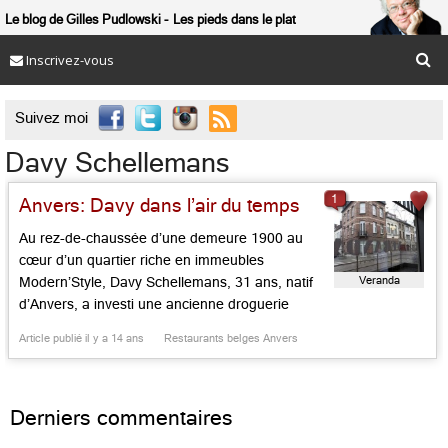
Le blog de Gilles Pudlowski
Les pieds dans le plat
Inscrivez-vous

Suivez moi
Davy Schellemans
1
Anvers: Davy dans l’air du temps
Au rez-de-chaussée d’une demeure 1900 au
cœur d’un quartier riche en immeubles
Veranda
Modern’Style, Davy Schellemans, 31 ans, natif
d’Anvers, a investi une ancienne droguerie
revue en table sobre et moderne. Une grande
Article publié il y a 14 ans
Restaurants belges Anvers
fenêtre ouverte sur le dehors, un mobilier
fonctionnel, une vaste banquette de bois et
l’ardoise qui égrène les idées du jour : voilà le
Derniers commentaires
[…]...