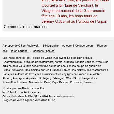
le 50 Best au Pérou, les plaisirs de Fabio
Gourgel à la Plage de Verchant, le
Village International de la Gastronomie
fête ses 10 ans, les bons tours de
Jérémy Gabarrot au Palladia de Purpan
Commentaire par martinet
A propos de Gilles Pudlowski
Bibliographie
Auteurs & Collaborateurs
Plan du
site
Ils en parlent...
Mentions Légales
Les Pieds dans le Plat, le blog de
Gilles Pudlowski
. Le blog d'un critique
Gastronomique : critiques de restaurants, hôtels, produits, rendez-vous et livres. Des
articles pour vous faire découvrir les coups de coeur et les coups de gueule de
Gilles Pudlowski. Des articles sur les Grandes Tables, les bistrots, les restaurants à
Paris, les auteurs de livres, les cuisiniers et les voyages en France et au-delà :
Alsace, Auvergne, Aquitaine, Bretagne, Catalogne, Côte d'Azur, Languedoc-
Roussillon, Lorraine, Normandie, Paris, Pays Basque, Provence, Savoie...
Un site par Les Pieds dans le Plat
Publicité : contactez-nous.

© Les Pieds dans le Plat SAS - 2024 Tous droits réservés
Progressio Web : Agence Web dans l'Oise