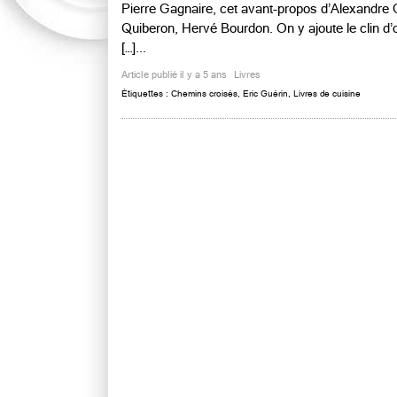
Pierre Gagnaire, cet avant-propos d’Alexandre G
Quiberon, Hervé Bourdon. On y ajoute le clin d
[…]...
Article publié il y a 5 ans
Livres
Étiquettes :
Chemins croisés
,
Eric Guérin
,
Livres de cuisine