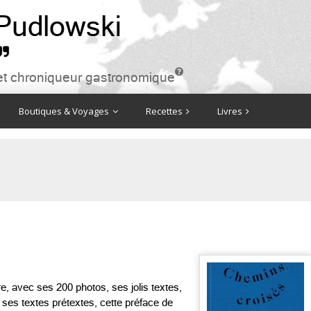
 Pudlowski


ire et chroniqueur gastronomique
Boutiques & Voyages
Recettes
Livres
re, avec ses 200 photos, ses jolis textes,
ses textes prétextes, cette préface de