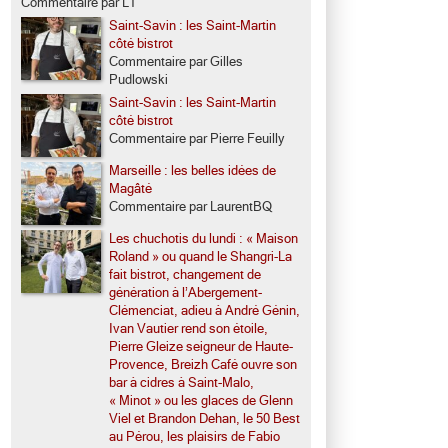
Commentaire par LT
Saint-Savin : les Saint-Martin
côté bistrot
Commentaire par Gilles
Pudlowski
Saint-Savin : les Saint-Martin
côté bistrot
Commentaire par Pierre Feuilly
Marseille : les belles idées de
Magâté
Commentaire par LaurentBQ
Les chuchotis du lundi : « Maison
Roland » ou quand le Shangri-La
fait bistrot, changement de
génération à l’Abergement-
Clémenciat, adieu à André Génin,
Ivan Vautier rend son étoile,
Pierre Gleize seigneur de Haute-
Provence, Breizh Café ouvre son
bar à cidres à Saint-Malo,
« Minot » ou les glaces de Glenn
Viel et Brandon Dehan, le 50 Best
au Pérou, les plaisirs de Fabio