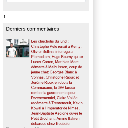
1
Derniers commentaires
Les chuchotis du lundi :
Christophe Pelé renaît à Kérity,
Olivier Bellin s’interroge à
Plomodiern, Hugo Bourny quitte
Lucas-Carton, Matthias Marc
démarre à Malbuisson, coup de
jeune chez Georges Blanc à
Vonnas, Christophe Raoux et
Jérôme Rioux en duo à la
Commaraine, le 39V laisse
tomber la gastronomie pour
l’événementiel, Claire Vallée
redémarre à Trentemoult, Kevin
Kowal à l’Impérator de Nîmes,
Jean-Baptiste Ascione ouvre le
Petit Brochant, Amine Ifakren
débarque chez Boubalé