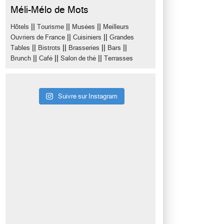
Méli-Mélo de Mots
||
||
||
Hôtels
Tourisme
Musées
Meilleurs
||
||
Ouvriers de France
Cuisiniers
Grandes
||
||
||
||
Tables
Bistrots
Brasseries
Bars
||
||
||
Brunch
Café
Salon de thé
Terrasses
Suivre sur Instagram