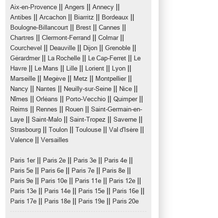
||
||
||
Aix-en-Provence
Angers
Annecy
||
||
||
||
Antibes
Arcachon
Biarritz
Bordeaux
||
||
||
Boulogne-Billancourt
Brest
Cannes
||
||
||
Chartres
Clermont-Ferrand
Colmar
||
||
||
||
Courchevel
Deauville
Dijon
Grenoble
||
||
||
Gérardmer
La Rochelle
Le Cap-Ferret
Le
||
||
||
||
||
Havre
Le Mans
Lille
Lorient
Lyon
||
||
||
||
Marseille
Megève
Metz
Montpellier
||
||
||
||
Nancy
Nantes
Neuilly-sur-Seine
Nice
||
||
||
||
Nîmes
Orléans
Porto-Vecchio
Quimper
||
||
||
Reims
Rennes
Rouen
Saint-Germain-en-
||
||
||
||
Laye
Saint-Malo
Saint-Tropez
Saverne
||
||
||
||
Strasbourg
Toulon
Toulouse
Val d'Isère
||
Valence
Versailles
||
||
||
||
Paris 1er
Paris 2e
Paris 3e
Paris 4e
||
||
||
||
Paris 5e
Paris 6e
Paris 7e
Paris 8e
||
||
||
||
Paris 9e
Paris 10e
Paris 11e
Paris 12e
||
||
||
||
Paris 13e
Paris 14e
Paris 15e
Paris 16e
||
||
||
Paris 17e
Paris 18e
Paris 19e
Paris 20e