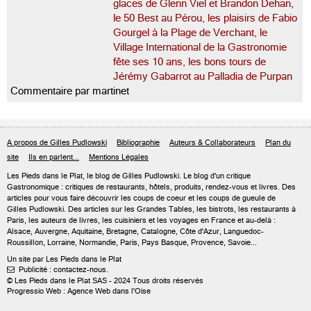
glaces de Glenn Viel et Brandon Dehan,
le 50 Best au Pérou, les plaisirs de Fabio
Gourgel à la Plage de Verchant, le
Village International de la Gastronomie
fête ses 10 ans, les bons tours de
Jérémy Gabarrot au Palladia de Purpan
Commentaire par martinet
A propos de Gilles Pudlowski
Bibliographie
Auteurs & Collaborateurs
Plan du
site
Ils en parlent...
Mentions Légales
Les Pieds dans le Plat, le blog de
Gilles Pudlowski
. Le blog d'un critique
Gastronomique : critiques de restaurants, hôtels, produits, rendez-vous et livres. Des
articles pour vous faire découvrir les coups de coeur et les coups de gueule de
Gilles Pudlowski. Des articles sur les Grandes Tables, les bistrots, les restaurants à
Paris, les auteurs de livres, les cuisiniers et les voyages en France et au-delà :
Alsace, Auvergne, Aquitaine, Bretagne, Catalogne, Côte d'Azur, Languedoc-
Roussillon, Lorraine, Normandie, Paris, Pays Basque, Provence, Savoie...
Un site par Les Pieds dans le Plat
Publicité : contactez-nous.

© Les Pieds dans le Plat SAS - 2024 Tous droits réservés
Progressio Web : Agence Web dans l'Oise