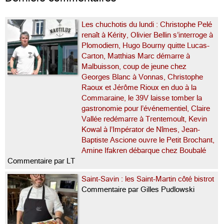
Les chuchotis du lundi : Christophe Pelé
renaît à Kérity, Olivier Bellin s’interroge à
Plomodiern, Hugo Bourny quitte Lucas-
Carton, Matthias Marc démarre à
Malbuisson, coup de jeune chez
Georges Blanc à Vonnas, Christophe
Raoux et Jérôme Rioux en duo à la
Commaraine, le 39V laisse tomber la
gastronomie pour l’événementiel, Claire
Vallée redémarre à Trentemoult, Kevin
Kowal à l’Impérator de Nîmes, Jean-
Baptiste Ascione ouvre le Petit Brochant,
Amine Ifakren débarque chez Boubalé
Commentaire par LT
Saint-Savin : les Saint-Martin côté bistrot
Commentaire par Gilles Pudlowski