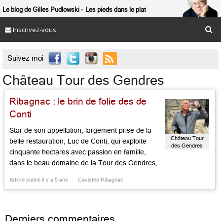
Le blog de Gilles Pudlowski
Les pieds dans le plat
Inscrivez-vous

Suivez moi
Château Tour des Gendres
Ribagnac : le brin de folie des de
Conti
Star de son appellation, largement prisé de la
Château Tour
belle restauration, Luc de Conti, qui exploite
des Gendres
cinquante hectares avec passion en famille,
dans le beau domaine de la Tour des Gendres,
s’apprête à passer la main et à prendre une
Article publié il y a 5 ans
Cavistes Ribagnac
retraite bien méritée, même s’il n’a pas soixante
ans, au soleil de Sicile, renouant avec la […]...
Derniers commentaires