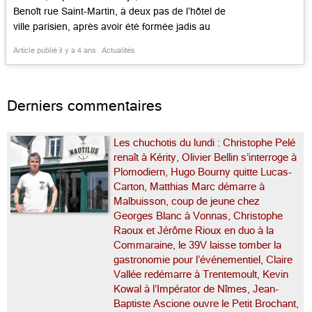
Benoît rue Saint-Martin, à deux pas de l’hôtel de
ville parisien, après avoir été formée jadis au
Taillevent aux côtés d’Alain Soliveres, être
Article publié il y a 4 ans
Actualités
passée dans le groupe Ducasse au Benoît de
New-York, puis, toujours dans la Grosse
Pomme, […]...
Derniers commentaires
Les chuchotis du lundi : Christophe Pelé
renaît à Kérity, Olivier Bellin s’interroge à
Plomodiern, Hugo Bourny quitte Lucas-
Carton, Matthias Marc démarre à
Malbuisson, coup de jeune chez
Georges Blanc à Vonnas, Christophe
Raoux et Jérôme Rioux en duo à la
Commaraine, le 39V laisse tomber la
gastronomie pour l’événementiel, Claire
Vallée redémarre à Trentemoult, Kevin
Kowal à l’Impérator de Nîmes, Jean-
Baptiste Ascione ouvre le Petit Brochant,