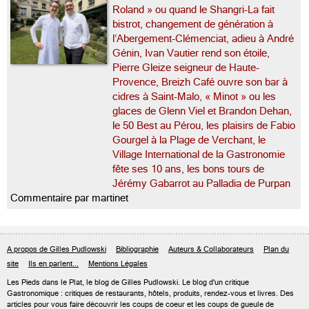
Roland » ou quand le Shangri-La fait
bistrot, changement de génération à
l’Abergement-Clémenciat, adieu à André
Génin, Ivan Vautier rend son étoile,
Pierre Gleize seigneur de Haute-
Provence, Breizh Café ouvre son bar à
cidres à Saint-Malo, « Minot » ou les
glaces de Glenn Viel et Brandon Dehan,
le 50 Best au Pérou, les plaisirs de Fabio
Gourgel à la Plage de Verchant, le
Village International de la Gastronomie
fête ses 10 ans, les bons tours de
Jérémy Gabarrot au Palladia de Purpan
Commentaire par martinet
A propos de Gilles Pudlowski
Bibliographie
Auteurs & Collaborateurs
Plan du
site
Ils en parlent...
Mentions Légales
Les Pieds dans le Plat, le blog de
Gilles Pudlowski
. Le blog d'un critique
Gastronomique : critiques de restaurants, hôtels, produits, rendez-vous et livres. Des
articles pour vous faire découvrir les coups de coeur et les coups de gueule de