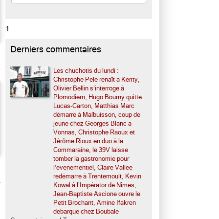
1
Derniers commentaires
Les chuchotis du lundi :
Christophe Pelé renaît à Kérity,
Olivier Bellin s’interroge à
Plomodiern, Hugo Bourny quitte
Lucas-Carton, Matthias Marc
démarre à Malbuisson, coup de
jeune chez Georges Blanc à
Vonnas, Christophe Raoux et
Jérôme Rioux en duo à la
Commaraine, le 39V laisse
tomber la gastronomie pour
l’événementiel, Claire Vallée
redémarre à Trentemoult, Kevin
Kowal à l’Impérator de Nîmes,
Jean-Baptiste Ascione ouvre le
Petit Brochant, Amine Ifakren
débarque chez Boubalé