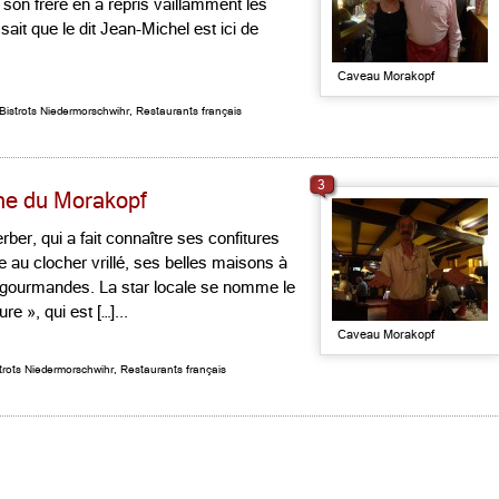
son frère en a repris vaillamment les
ait que le dit Jean-Michel est ici de
Caveau Morakopf
Bistrots Niedermorschwihr
,
Restaurants français
3
nne du Morakopf
ber, qui a fait connaître ses confitures
 au clocher vrillé, ses belles maisons à
bs gourmandes. La star locale se nomme le
e », qui est […]...
Caveau Morakopf
trots Niedermorschwihr
,
Restaurants français