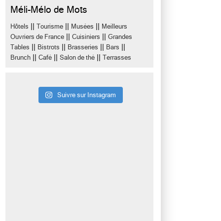
Méli-Mélo de Mots
||
||
||
Hôtels
Tourisme
Musées
Meilleurs
||
||
Ouvriers de France
Cuisiniers
Grandes
||
||
||
||
Tables
Bistrots
Brasseries
Bars
||
||
||
Brunch
Café
Salon de thé
Terrasses
Suivre sur Instagram