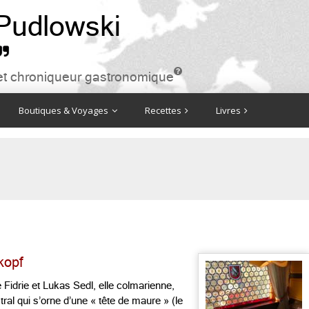
 Pudlowski


ire et chroniqueur gastronomique
Boutiques & Voyages
Recettes
Livres
kopf
Fidrie et Lukas Sedl, elle colmarienne,
ral qui s’orne d’une « tête de maure » (le