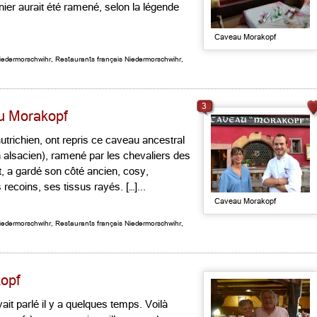
rnier aurait été ramené, selon la légende
Caveau Morakopf
Niedermorschwihr
,
Restaurants français Niedermorschwihr
,
3
du Morakopf
autrichien, ont repris ce caveau ancestral
n alsacien), ramené par les chevaliers des
t, a gardé son côté ancien, cosy,
recoins, ses tissus rayés. […]...
Caveau Morakopf
Niedermorschwihr
,
Restaurants français Niedermorschwihr
,
kopf
ait parlé il y a quelques temps. Voilà