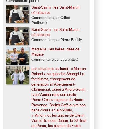
Commentaire par LT
Saint-Savin : les Saint-Martin
côté bistrot
Commentaire par Gilles
Pudlowski
Saint-Savin : les Saint-Martin
côté bistrot
Commentaire par Pierre Feuilly
Marseille : les belles idées de
Magâté
Commentaire par LaurentBQ
Les chuchotis du lundi : « Maison
Roland » ou quand le Shangri-La
fait bistrot, changement de
génération à l’Abergement-
Clémenciat, adieu à André Génin,
Ivan Vautier rend son étoile,
Pierre Gleize seigneur de Haute-
Provence, Breizh Café ouvre son
bar à cidres à Saint-Malo,
« Minot » ou les glaces de Glenn
Viel et Brandon Dehan, le 50 Best
au Pérou, les plaisirs de Fabio