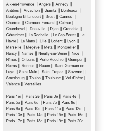
||
||
||
Aix-en-Provence
Angers
Annecy
||
||
||
||
Antibes
Arcachon
Biarritz
Bordeaux
||
||
||
Boulogne-Billancourt
Brest
Cannes
||
||
||
Chartres
Clermont-Ferrand
Colmar
||
||
||
||
Courchevel
Deauville
Dijon
Grenoble
||
||
||
Gérardmer
La Rochelle
Le Cap-Ferret
Le
||
||
||
||
||
Havre
Le Mans
Lille
Lorient
Lyon
||
||
||
||
Marseille
Megève
Metz
Montpellier
||
||
||
||
Nancy
Nantes
Neuilly-sur-Seine
Nice
||
||
||
||
Nîmes
Orléans
Porto-Vecchio
Quimper
||
||
||
Reims
Rennes
Rouen
Saint-Germain-en-
||
||
||
||
Laye
Saint-Malo
Saint-Tropez
Saverne
||
||
||
||
Strasbourg
Toulon
Toulouse
Val d'Isère
||
Valence
Versailles
||
||
||
||
Paris 1er
Paris 2e
Paris 3e
Paris 4e
||
||
||
||
Paris 5e
Paris 6e
Paris 7e
Paris 8e
||
||
||
||
Paris 9e
Paris 10e
Paris 11e
Paris 12e
||
||
||
||
Paris 13e
Paris 14e
Paris 15e
Paris 16e
||
||
||
Paris 17e
Paris 18e
Paris 19e
Paris 20e