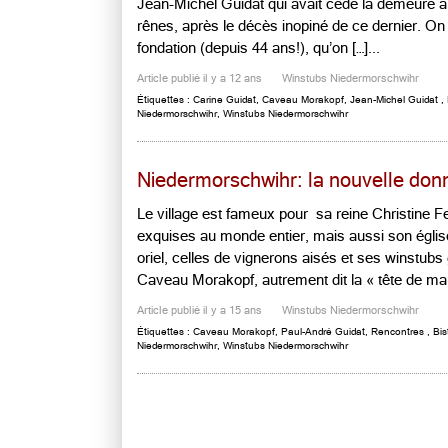
Jean-Michel Guidat qui avait cédé la demeure à 
rênes, après le décès inopiné de ce dernier. On s
fondation (depuis 44 ans!), qu’on […]...
Article publié il y a 12 ans
Winstubs Niedermorschwihr
Étiquettes :
Carine Guidat
,
Caveau Morakopf
,
Jean-Michel Guidat
,
Niedermorschwihr
,
Winstubs Niedermorschwihr
Niedermorschwihr: la nouvelle do
Le village est fameux pour sa reine Christine Fer
exquises au monde entier, mais aussi son église
oriel, celles de vignerons aisés et ses winstu
Caveau Morakopf, autrement dit la « tête de maur
Article publié il y a 15 ans
Winstubs Niedermorschwihr
Étiquettes :
Caveau Morakopf
,
Paul-André Guidat
,
Rencontres
,
Bis
Niedermorschwihr
,
Winstubs Niedermorschwihr