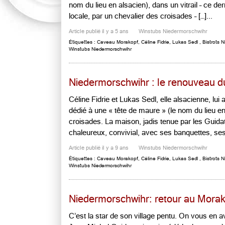
nom du lieu en alsacien), dans un vitrail – ce de
locale, par un chevalier des croisades – […]...
Article publié il y a 5 ans
Winstubs Niedermorschwihr
Étiquettes :
Caveau Morakopf
,
Céline Fidrie
,
Lukas Sedl
,
Bistrots 
Winstubs Niedermorschwihr
Niedermorschwihr : le renouveau 
Céline Fidrie et Lukas Sedl, elle alsacienne, lui 
dédié à une « tête de maure » (le nom du lieu e
croisades. La maison, jadis tenue par les Guida
chaleureux, convivial, avec ses banquettes, ses 
Article publié il y a 9 ans
Winstubs Niedermorschwihr
Étiquettes :
Caveau Morakopf
,
Céline Fidrie
,
Lukas Sedl
,
Bistrots 
Winstubs Niedermorschwihr
Niedermorschwihr: retour au Mora
C’est la star de son village pentu. On vous en av