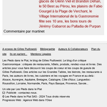
glaces de Glenn Viel et Brandon Dehan,
le 50 Best au Pérou, les plaisirs de Fabio
Gourgel à la Plage de Verchant, le
Village International de la Gastronomie
fête ses 10 ans, les bons tours de
Jérémy Gabarrot au Palladia de Purpan
Commentaire par martinet
A propos de Gilles Pudlowski
Bibliographie
Auteurs & Collaborateurs
Plan du
site
Ils en parlent...
Mentions Légales
Les Pieds dans le Plat, le blog de
Gilles Pudlowski
. Le blog d'un critique
Gastronomique : critiques de restaurants, hôtels, produits, rendez-vous et livres. Des
articles pour vous faire découvrir les coups de coeur et les coups de gueule de
Gilles Pudlowski. Des articles sur les Grandes Tables, les bistrots, les restaurants à
Paris, les auteurs de livres, les cuisiniers et les voyages en France et au-delà :
Alsace, Auvergne, Aquitaine, Bretagne, Catalogne, Côte d'Azur, Languedoc-
Roussillon, Lorraine, Normandie, Paris, Pays Basque, Provence, Savoie...
Un site par Les Pieds dans le Plat
Publicité : contactez-nous.

© Les Pieds dans le Plat SAS - 2024 Tous droits réservés
Progressio Web : Agence Web dans l'Oise