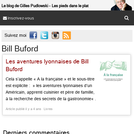
Le blog de Gilles Pudlowski
Les pieds dans le plat
Inscrivez-vous

Suivez moi
Bill Buford
Les aventures lyonnaises de Bill
Buford
Cela s’appelle « A la française » et le sous-titre
est explicite : » les aventures lyonnaises d’un
Américain, apprenti cuisinier et père de famille,
à la recherche des secrets de la gastronomie« .
L’auteur? Bill Buford, auteur de « Chaud
Article publié il y a 4 ans
Livres
brûlant », sur l’apprentissage de la cuisine
italienne, à NY et en Toscane. Editeur de fiction
au New Yorker, […]...
Derniers commentaires