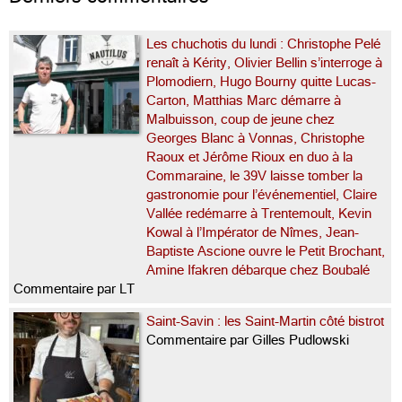
Les chuchotis du lundi : Christophe Pelé
renaît à Kérity, Olivier Bellin s’interroge à
Plomodiern, Hugo Bourny quitte Lucas-
Carton, Matthias Marc démarre à
Malbuisson, coup de jeune chez
Georges Blanc à Vonnas, Christophe
Raoux et Jérôme Rioux en duo à la
Commaraine, le 39V laisse tomber la
gastronomie pour l’événementiel, Claire
Vallée redémarre à Trentemoult, Kevin
Kowal à l’Impérator de Nîmes, Jean-
Baptiste Ascione ouvre le Petit Brochant,
Amine Ifakren débarque chez Boubalé
Commentaire par LT
Saint-Savin : les Saint-Martin côté bistrot
Commentaire par Gilles Pudlowski