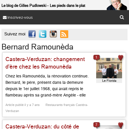
Le blog de Gilles Pudlowski
Les pieds dans le plat
Inscrivez-vous

Suivez moi
Bernard Ramounèda
1
Castera-Verduzan: changement
d’ère chez les Ramounèda
Chez les Ramounéda, la rénovation continue.
Le Florida
Bernard, le père, présent dans la demeure
depuis le 1er juillet 1968, qui avait repris le
flambeau après sa grand-mère Angèle – elle
créa la demeure en 1935 – a laissé de la
Article publié il y a 7 ans
Restaurants français Castéra-
demeure à son fils Baptiste, qui a travaillé dans
Verduzan
la mode à Paris, chez Armani et […]...
7
Castera-Verduzan: du côté de