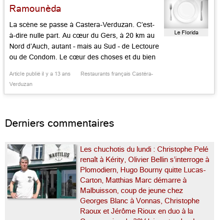
Ramounèda
La scène se passe à Castera-Verduzan. C’est-
Le Florida
à-dire nulle part. Au cœur du Gers, à 20 km au
Nord d’Auch, autant – mais au Sud – de Lectoure
ou de Condom. Le cœur des choses et du bien
vivre. Le Gers, on le sait depuis le film d’Etienne
Article publié il y a 13 ans
Restaurants français Castéra-
Chatillez, est le pays du bonheur tranquille. On
Verduzan
vient […]...
Derniers commentaires
Les chuchotis du lundi : Christophe Pelé
renaît à Kérity, Olivier Bellin s’interroge à
Plomodiern, Hugo Bourny quitte Lucas-
Carton, Matthias Marc démarre à
Malbuisson, coup de jeune chez
Georges Blanc à Vonnas, Christophe
Raoux et Jérôme Rioux en duo à la