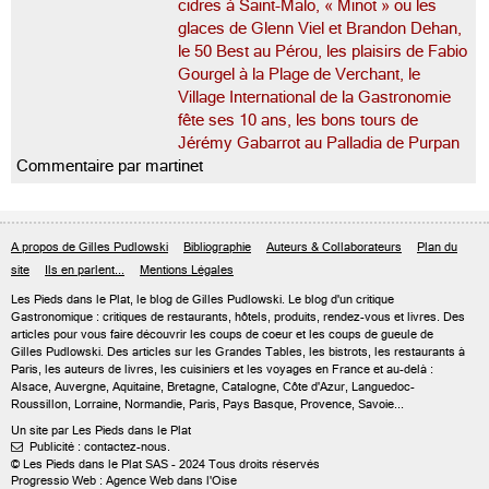
cidres à Saint-Malo, « Minot » ou les
glaces de Glenn Viel et Brandon Dehan,
le 50 Best au Pérou, les plaisirs de Fabio
Gourgel à la Plage de Verchant, le
Village International de la Gastronomie
fête ses 10 ans, les bons tours de
Jérémy Gabarrot au Palladia de Purpan
Commentaire par martinet
A propos de Gilles Pudlowski
Bibliographie
Auteurs & Collaborateurs
Plan du
site
Ils en parlent...
Mentions Légales
Les Pieds dans le Plat, le blog de
Gilles Pudlowski
. Le blog d'un critique
Gastronomique : critiques de restaurants, hôtels, produits, rendez-vous et livres. Des
articles pour vous faire découvrir les coups de coeur et les coups de gueule de
Gilles Pudlowski. Des articles sur les Grandes Tables, les bistrots, les restaurants à
Paris, les auteurs de livres, les cuisiniers et les voyages en France et au-delà :
Alsace, Auvergne, Aquitaine, Bretagne, Catalogne, Côte d'Azur, Languedoc-
Roussillon, Lorraine, Normandie, Paris, Pays Basque, Provence, Savoie...
Un site par Les Pieds dans le Plat
Publicité : contactez-nous.

© Les Pieds dans le Plat SAS - 2024 Tous droits réservés
Progressio Web : Agence Web dans l'Oise