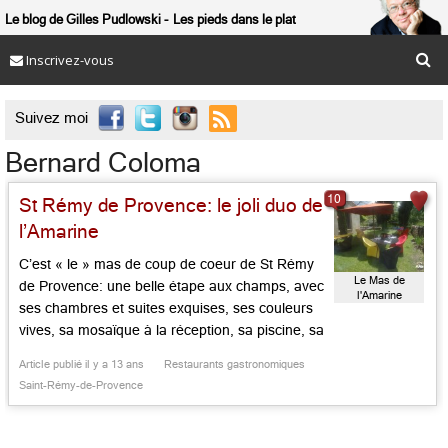
Le blog de Gilles Pudlowski
Les pieds dans le plat
Inscrivez-vous

Suivez moi
Bernard Coloma
10
St Rémy de Provence: le joli duo de
l’Amarine
C’est « le » mas de coup de coeur de St Rémy
Le Mas de
de Provence: une belle étape aux champs, avec
l'Amarine
ses chambres et suites exquises, ses couleurs
vives, sa mosaïque à la réception, sa piscine, sa
terrasse, sa salle à manger moderne et puis la
Article publié il y a 13 ans
Restaurants gastronomiques
cuisine ouverte qui donne le sentiment d’être
Saint-Rémy-de-Provence
(presque) chez soi. Sinon mieux! […]...