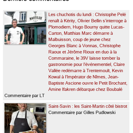
Les chuchotis du lundi : Christophe Pelé
renaît à Kérity, Olivier Bellin s’interroge à
Plomodiern, Hugo Bourny quitte Lucas-
Carton, Matthias Marc démarre à
Malbuisson, coup de jeune chez
Georges Blanc à Vonnas, Christophe
Raoux et Jérôme Rioux en duo à la
Commaraine, le 39V laisse tomber la
gastronomie pour l’événementiel, Claire
Vallée redémarre à Trentemoult, Kevin
Kowal à l’Impérator de Nîmes, Jean-
Baptiste Ascione ouvre le Petit Brochant,
Amine Ifakren débarque chez Boubalé
Commentaire par LT
Saint-Savin : les Saint-Martin côté bistrot
Commentaire par Gilles Pudlowski