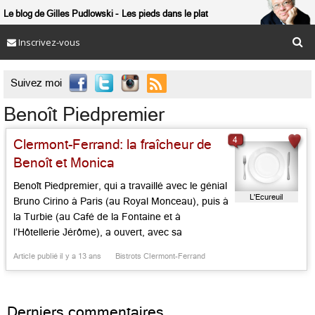
Le blog de Gilles Pudlowski
Les pieds dans le plat
Inscrivez-vous

Suivez moi
Benoît Piedpremier
4
Clermont-Ferrand: la fraîcheur de
Benoît et Monica
Benoît Piedpremier, qui a travaillé avec le génial
L'Ecureuil
Bruno Cirino à Paris (au Royal Monceau), puis à
la Turbie (au Café de la Fontaine et à
l’Hôtellerie Jérôme), a ouvert, avec sa
compagne Monica Inaudi, native du Piémont,
Article publié il y a 13 ans
Bistrots Clermont-Ferrand
cette belle table rustique sise non loin du palais
de justice. On vient là pour la fraîcheur […]...
Derniers commentaires