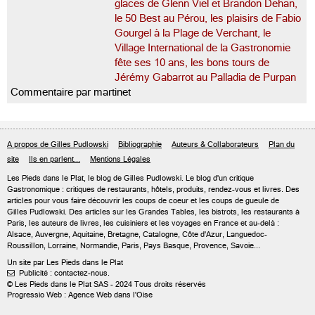
glaces de Glenn Viel et Brandon Dehan,
le 50 Best au Pérou, les plaisirs de Fabio
Gourgel à la Plage de Verchant, le
Village International de la Gastronomie
fête ses 10 ans, les bons tours de
Jérémy Gabarrot au Palladia de Purpan
Commentaire par martinet
A propos de Gilles Pudlowski
Bibliographie
Auteurs & Collaborateurs
Plan du
site
Ils en parlent...
Mentions Légales
Les Pieds dans le Plat, le blog de
Gilles Pudlowski
. Le blog d'un critique
Gastronomique : critiques de restaurants, hôtels, produits, rendez-vous et livres. Des
articles pour vous faire découvrir les coups de coeur et les coups de gueule de
Gilles Pudlowski. Des articles sur les Grandes Tables, les bistrots, les restaurants à
Paris, les auteurs de livres, les cuisiniers et les voyages en France et au-delà :
Alsace, Auvergne, Aquitaine, Bretagne, Catalogne, Côte d'Azur, Languedoc-
Roussillon, Lorraine, Normandie, Paris, Pays Basque, Provence, Savoie...
Un site par Les Pieds dans le Plat
Publicité : contactez-nous.

© Les Pieds dans le Plat SAS - 2024 Tous droits réservés
Progressio Web : Agence Web dans l'Oise