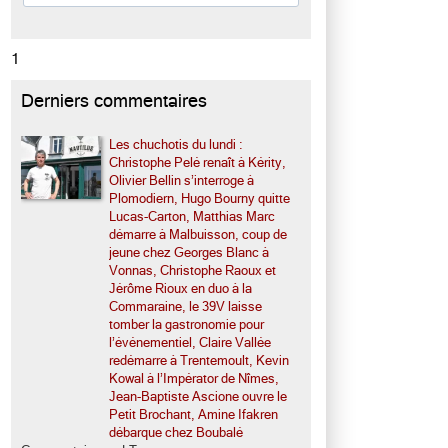
1
Derniers commentaires
Les chuchotis du lundi :
Christophe Pelé renaît à Kérity,
Olivier Bellin s’interroge à
Plomodiern, Hugo Bourny quitte
Lucas-Carton, Matthias Marc
démarre à Malbuisson, coup de
jeune chez Georges Blanc à
Vonnas, Christophe Raoux et
Jérôme Rioux en duo à la
Commaraine, le 39V laisse
tomber la gastronomie pour
l’événementiel, Claire Vallée
redémarre à Trentemoult, Kevin
Kowal à l’Impérator de Nîmes,
Jean-Baptiste Ascione ouvre le
Petit Brochant, Amine Ifakren
débarque chez Boubalé