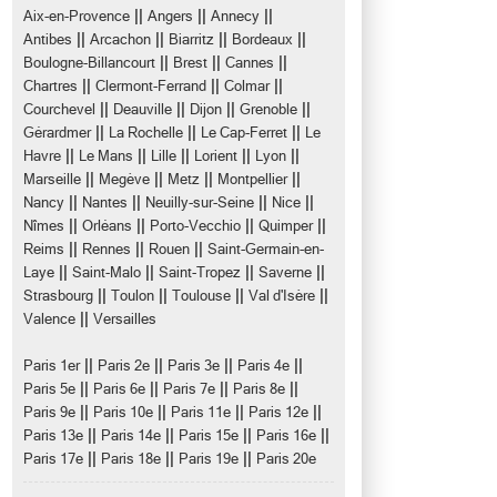
||
||
||
Aix-en-Provence
Angers
Annecy
||
||
||
||
Antibes
Arcachon
Biarritz
Bordeaux
||
||
||
Boulogne-Billancourt
Brest
Cannes
||
||
||
Chartres
Clermont-Ferrand
Colmar
||
||
||
||
Courchevel
Deauville
Dijon
Grenoble
||
||
||
Gérardmer
La Rochelle
Le Cap-Ferret
Le
||
||
||
||
||
Havre
Le Mans
Lille
Lorient
Lyon
||
||
||
||
Marseille
Megève
Metz
Montpellier
||
||
||
||
Nancy
Nantes
Neuilly-sur-Seine
Nice
||
||
||
||
Nîmes
Orléans
Porto-Vecchio
Quimper
||
||
||
Reims
Rennes
Rouen
Saint-Germain-en-
||
||
||
||
Laye
Saint-Malo
Saint-Tropez
Saverne
||
||
||
||
Strasbourg
Toulon
Toulouse
Val d'Isère
||
Valence
Versailles
||
||
||
||
Paris 1er
Paris 2e
Paris 3e
Paris 4e
||
||
||
||
Paris 5e
Paris 6e
Paris 7e
Paris 8e
||
||
||
||
Paris 9e
Paris 10e
Paris 11e
Paris 12e
||
||
||
||
Paris 13e
Paris 14e
Paris 15e
Paris 16e
||
||
||
Paris 17e
Paris 18e
Paris 19e
Paris 20e