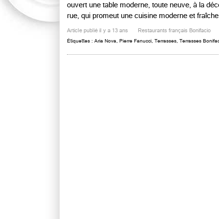
ouvert une table moderne, toute neuve, à la déc
rue, qui promeut une cuisine moderne et fraîche 
Article publié il y a 13 ans
Restaurants français Bonifacio
Étiquettes :
Aria Nova
,
Pierre Fanucci
,
Terrasses
,
Terrasses Bonifa