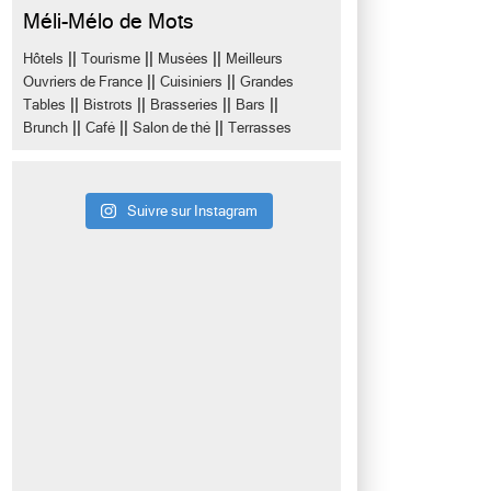
Méli-Mélo de Mots
||
||
||
Hôtels
Tourisme
Musées
Meilleurs
||
||
Ouvriers de France
Cuisiniers
Grandes
||
||
||
||
Tables
Bistrots
Brasseries
Bars
||
||
||
Brunch
Café
Salon de thé
Terrasses
Suivre sur Instagram