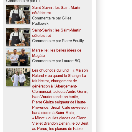
Commentaire par LT
Saint-Savin : les Saint-Martin
côté bistrot
Commentaire par Gilles
Pudlowski
Saint-Savin : les Saint-Martin
côté bistrot
Commentaire par Pierre Feuilly
Marseille : les belles idées de
Magâté
Commentaire par LaurentBQ
Les chuchotis du lundi : « Maison
Roland » ou quand le Shangri-La
fait bistrot, changement de
génération à l’Abergement-
Clémenciat, adieu à André Génin,
Ivan Vautier rend son étoile,
Pierre Gleize seigneur de Haute-
Provence, Breizh Café ouvre son
bar à cidres à Saint-Malo,
« Minot » ou les glaces de Glenn
Viel et Brandon Dehan, le 50 Best
au Pérou, les plaisirs de Fabio