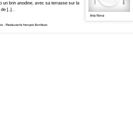
o un brin anodine, avec sa terrasse sur la
de […]...
Aria Nova
cio
,
Restaurants français Bonifacio