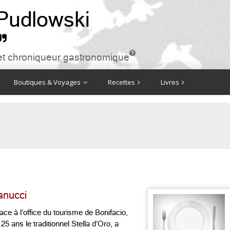
 Pudlowski


ire et chroniqueur gastronomique
Boutiques & Voyages
Recettes
Livres
Fanucci
face à l’office du tourisme de Bonifacio,
25 ans le traditionnel Stella d’Oro, a