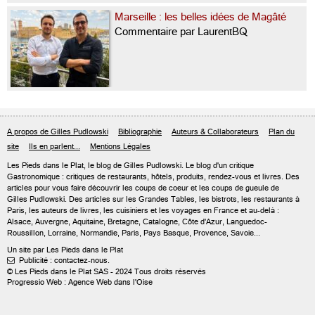
Marseille : les belles idées de Magâté
Commentaire par LaurentBQ
A propos de Gilles Pudlowski
Bibliographie
Auteurs & Collaborateurs
Plan du
site
Ils en parlent...
Mentions Légales
Les Pieds dans le Plat, le blog de
Gilles Pudlowski
. Le blog d'un critique
Gastronomique : critiques de restaurants, hôtels, produits, rendez-vous et livres. Des
articles pour vous faire découvrir les coups de coeur et les coups de gueule de
Gilles Pudlowski. Des articles sur les Grandes Tables, les bistrots, les restaurants à
Paris, les auteurs de livres, les cuisiniers et les voyages en France et au-delà :
Alsace, Auvergne, Aquitaine, Bretagne, Catalogne, Côte d'Azur, Languedoc-
Roussillon, Lorraine, Normandie, Paris, Pays Basque, Provence, Savoie...
Un site par Les Pieds dans le Plat
Publicité : contactez-nous.

© Les Pieds dans le Plat SAS - 2024 Tous droits réservés
Progressio Web : Agence Web dans l'Oise