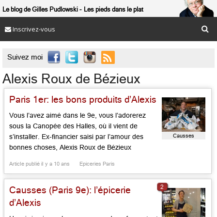
Le blog de Gilles Pudlowski
Les pieds dans le plat
Inscrivez-vous

Suivez moi
Alexis Roux de Bézieux
Paris 1er: les bons produits d’Alexis
Vous l’avez aimé dans le 9e, vous l’adorerez
sous la Canopée des Halles, où il vient de
Causses
s’installer. Ex-financier saisi par l’amour des
bonnes choses, Alexis Roux de Bézieux
propose les produits qu’il aime, sélectionnés
Article publié il y a 10 ans
Epiceries Paris
avec soin: légumes et fruits bios, pains de
qualité, jolis biscuits, pâtes artisanales, belles
2
Causses (Paris 9e): l’épicerie
huiles, nougat tendre, guimauves parfumées,
jolis […]...
d’Alexis