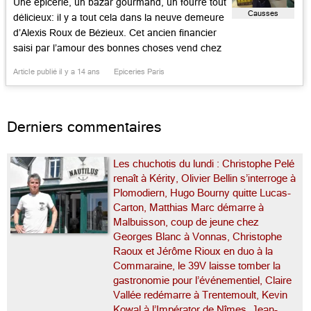
Une épicerie, un bazar gourmand, un fourre tout
Causses
délicieux: il y a tout cela dans la neuve demeure
d’Alexis Roux de Bézieux. Cet ancien financier
saisi par l’amour des bonnes choses vend chez
lui pains exquis, cakes et panettone à fondre,
Article publié il y a 14 ans
Epiceries Paris
pâtes artisanales, belles huiles, nougat tendre,
guimauves parfumées, jolis bocaux, légumes,
terrines, condiments, vinaigres, […]...
Derniers commentaires
Les chuchotis du lundi : Christophe Pelé
renaît à Kérity, Olivier Bellin s’interroge à
Plomodiern, Hugo Bourny quitte Lucas-
Carton, Matthias Marc démarre à
Malbuisson, coup de jeune chez
Georges Blanc à Vonnas, Christophe
Raoux et Jérôme Rioux en duo à la
Commaraine, le 39V laisse tomber la
gastronomie pour l’événementiel, Claire
Vallée redémarre à Trentemoult, Kevin
Kowal à l’Impérator de Nîmes, Jean-