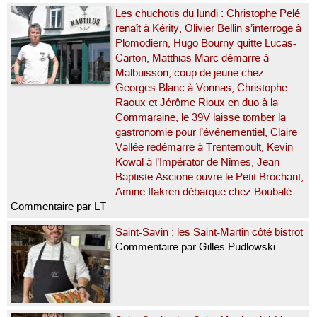
Les chuchotis du lundi : Christophe Pelé
renaît à Kérity, Olivier Bellin s’interroge à
Plomodiern, Hugo Bourny quitte Lucas-
Carton, Matthias Marc démarre à
Malbuisson, coup de jeune chez
Georges Blanc à Vonnas, Christophe
Raoux et Jérôme Rioux en duo à la
Commaraine, le 39V laisse tomber la
gastronomie pour l’événementiel, Claire
Vallée redémarre à Trentemoult, Kevin
Kowal à l’Impérator de Nîmes, Jean-
Baptiste Ascione ouvre le Petit Brochant,
Amine Ifakren débarque chez Boubalé
Commentaire par LT
Saint-Savin : les Saint-Martin côté bistrot
Commentaire par Gilles Pudlowski