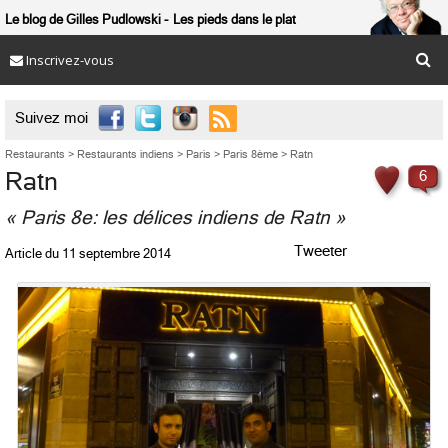
Le blog de Gilles Pudlowski
Les pieds dans le plat
Inscrivez-vous

Suivez moi
Restaurants
>
Restaurants indiens
>
Paris
>
Paris 8ème
>
Ratn
Ratn
6
« Paris 8e: les délices indiens de Ratn »
Tweeter
Article du
11 septembre 2014