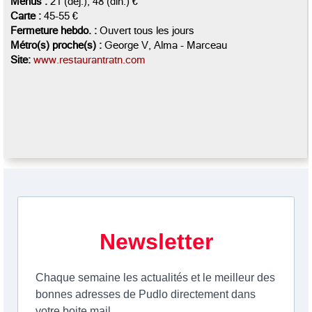
Menus :
21 (déj.), 48 (dîn.) €
Carte :
45-55 €
Fermeture hebdo. :
Ouvert tous les jours
Métro(s) proche(s) :
George V, Alma - Marceau
Site:
www.restaurantratn.com