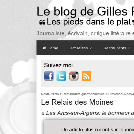
Le blog de Gilles
Les pieds dans le plat

Journaliste, écrivain, critique littéra
Home
Actualités
Restaurants
Suivez moi

Restaurants
>
Restaurants gastronomiques
>
Provence-Alpes-
Le Relais des Moines
« Les Arcs-sur-Argens: le bonheur 
Un article plus récent sur le mê