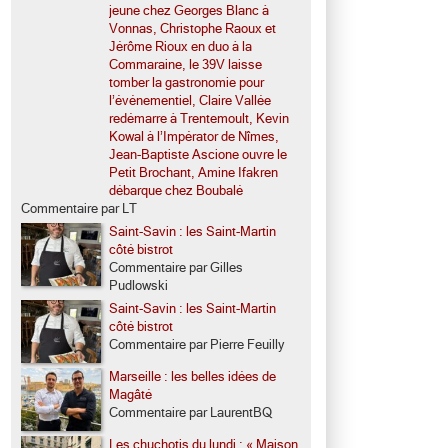
jeune chez Georges Blanc à
Vonnas, Christophe Raoux et
Jérôme Rioux en duo à la
Commaraine, le 39V laisse
tomber la gastronomie pour
l’événementiel, Claire Vallée
redémarre à Trentemoult, Kevin
Kowal à l’Impérator de Nîmes,
Jean-Baptiste Ascione ouvre le
Petit Brochant, Amine Ifakren
débarque chez Boubalé
Commentaire par LT
Saint-Savin : les Saint-Martin
côté bistrot
Commentaire par Gilles
Pudlowski
Saint-Savin : les Saint-Martin
côté bistrot
Commentaire par Pierre Feuilly
Marseille : les belles idées de
Magâté
Commentaire par LaurentBQ
Les chuchotis du lundi : « Maison