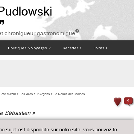
 Pudlowski


ire et chroniqueur gastronomique
Boutiques & Voyages
Recettes
Livres
Côte d'Azur
>
Les Arcs sur Argens
>
Le Relais des Moines
4
de Sébastien »
me sujet est disponible sur notre site, vous pouvez le