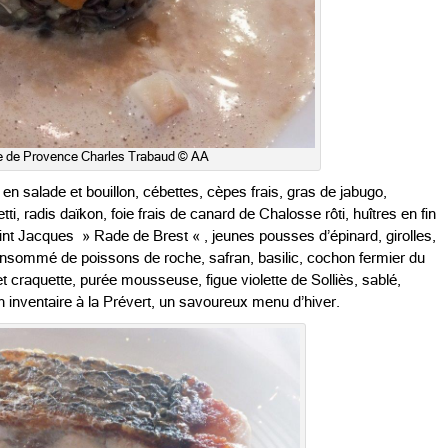
rte de Provence Charles Trabaud © AA
en salade et bouillon, cébettes, cèpes frais, gras de jabugo,
, radis daïkon, foie frais de canard de Chalosse rôti, huîtres en fin
Saint Jacques » Rade de Brest « , jeunes pousses d’épinard, girolles,
consommé de poissons de roche, safran, basilic, cochon fermier du
 craquette, purée mousseuse, figue violette de Solliès, sablé,
inventaire à la Prévert, un savoureux menu d’hiver.