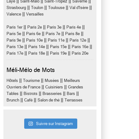
||
||
||
||
Laye
Saint-Malo
Saint-Tropez
Saverne
||
||
||
||
Strasbourg
Toulon
Toulouse
Val d'Isère
||
Valence
Versailles
||
||
||
||
Paris 1er
Paris 2e
Paris 3e
Paris 4e
||
||
||
||
Paris 5e
Paris 6e
Paris 7e
Paris 8e
||
||
||
||
Paris 9e
Paris 10e
Paris 11e
Paris 12e
||
||
||
||
Paris 13e
Paris 14e
Paris 15e
Paris 16e
||
||
||
Paris 17e
Paris 18e
Paris 19e
Paris 20e
Méli-Mélo de Mots
||
||
||
Hôtels
Tourisme
Musées
Meilleurs
||
||
Ouvriers de France
Cuisiniers
Grandes
||
||
||
||
Tables
Bistrots
Brasseries
Bars
||
||
||
Brunch
Café
Salon de thé
Terrasses
Suivre sur Instagram