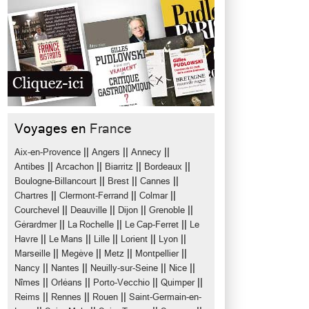
Voyages en
France
||
||
||
Aix-en-Provence
Angers
Annecy
||
||
||
||
Antibes
Arcachon
Biarritz
Bordeaux
||
||
||
Boulogne-Billancourt
Brest
Cannes
||
||
||
Chartres
Clermont-Ferrand
Colmar
||
||
||
||
Courchevel
Deauville
Dijon
Grenoble
||
||
||
Gérardmer
La Rochelle
Le Cap-Ferret
Le
||
||
||
||
||
Havre
Le Mans
Lille
Lorient
Lyon
||
||
||
||
Marseille
Megève
Metz
Montpellier
||
||
||
||
Nancy
Nantes
Neuilly-sur-Seine
Nice
||
||
||
||
Nîmes
Orléans
Porto-Vecchio
Quimper
||
||
||
Reims
Rennes
Rouen
Saint-Germain-en-