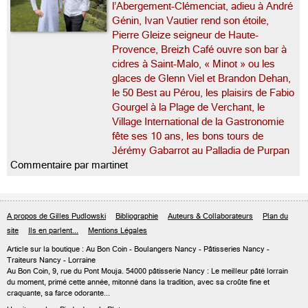
l’Abergement-Clémenciat, adieu à André
Génin, Ivan Vautier rend son étoile,
Pierre Gleize seigneur de Haute-
Provence, Breizh Café ouvre son bar à
cidres à Saint-Malo, « Minot » ou les
glaces de Glenn Viel et Brandon Dehan,
le 50 Best au Pérou, les plaisirs de Fabio
Gourgel à la Plage de Verchant, le
Village International de la Gastronomie
fête ses 10 ans, les bons tours de
Jérémy Gabarrot au Palladia de Purpan
Commentaire par martinet
A propos de Gilles Pudlowski
Bibliographie
Auteurs & Collaborateurs
Plan du
site
Ils en parlent...
Mentions Légales
Article sur
la boutique : Au Bon Coin
- Boulangers Nancy - Pâtisseries Nancy -
Traiteurs Nancy - Lorraine
Au Bon Coin, 9, rue du Pont Mouja. 54000 pâtisserie Nancy : Le meilleur pâté lorrain
du moment, primé cette année, mitonné dans la tradition, avec sa croûte fine et
craquante, sa farce odorante...