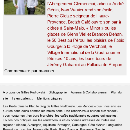
l’Abergement-Clémenciat, adieu à André
Génin, Ivan Vautier rend son étoile,
Pierre Gleize seigneur de Haute-
Provence, Breizh Café ouvre son bar à
cidres à Saint-Malo, « Minot » ou les
glaces de Glenn Viel et Brandon Dehan,
le 50 Best au Pérou, les plaisirs de Fabio
Gourgel à la Plage de Verchant, le
Village International de la Gastronomie
fête ses 10 ans, les bons tours de
Jérémy Gabarrot au Palladia de Purpan
Commentaire par martinet
A propos de Gilles Pudlowski
Bibliographie
Auteurs & Collaborateurs
Plan du
site
Ils en parlent...
Mentions Légales
Les Pieds dans le Plat, le blog de
Gilles Pudlowski
. Les Rendez-vous : nos articles
sur les bons coins comme les moins bons. Des rendez-vous brunch aux rendez-
vous nocturnes : les bars branchés, les cafés traditionnels et autres guinguettes.
Toutes nos critiques sur les rendez-vous et les bonnes adresses de toutes nos
régions : Alsace, Auvergne, Aquitaine, Bretagne, Catalogne, Côte d'Azur, Languedoc-
Roussillon, Lorraine, Normandie, Paris, Pays Basque, Provence, Savoie...