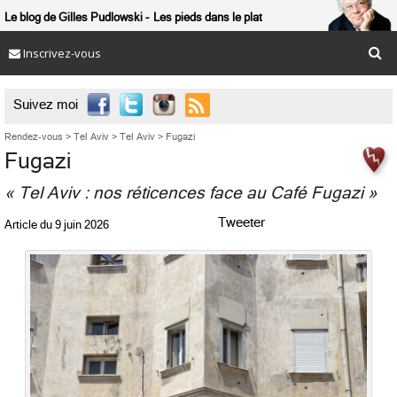
Le blog de Gilles Pudlowski
Les pieds dans le plat
Inscrivez-vous

Suivez moi
Rendez-vous
>
Tel Aviv
>
Tel Aviv
>
Fugazi
Fugazi
« Tel Aviv : nos réticences face au Café Fugazi »
Tweeter
Article du
9 juin 2026