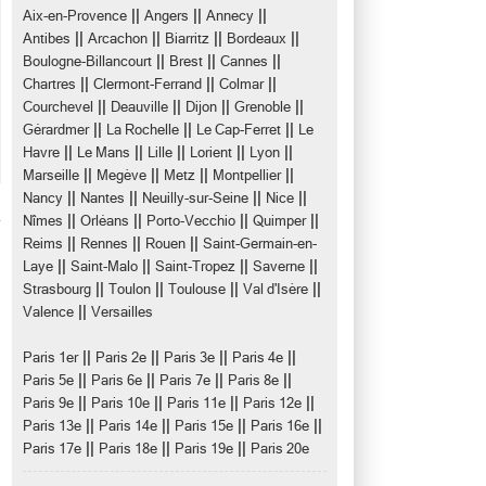
||
||
||
Aix-en-Provence
Angers
Annecy
||
||
||
||
Antibes
Arcachon
Biarritz
Bordeaux
||
||
||
Boulogne-Billancourt
Brest
Cannes
||
||
||
Chartres
Clermont-Ferrand
Colmar
||
||
||
||
Courchevel
Deauville
Dijon
Grenoble
||
||
||
Gérardmer
La Rochelle
Le Cap-Ferret
Le
||
||
||
||
||
Havre
Le Mans
Lille
Lorient
Lyon
||
||
||
||
Marseille
Megève
Metz
Montpellier
||
||
||
||
Nancy
Nantes
Neuilly-sur-Seine
Nice
||
||
||
||
Nîmes
Orléans
Porto-Vecchio
Quimper
||
||
||
Reims
Rennes
Rouen
Saint-Germain-en-
||
||
||
||
Laye
Saint-Malo
Saint-Tropez
Saverne
||
||
||
||
Strasbourg
Toulon
Toulouse
Val d'Isère
||
Valence
Versailles
||
||
||
||
Paris 1er
Paris 2e
Paris 3e
Paris 4e
||
||
||
||
Paris 5e
Paris 6e
Paris 7e
Paris 8e
||
||
||
||
Paris 9e
Paris 10e
Paris 11e
Paris 12e
||
||
||
||
Paris 13e
Paris 14e
Paris 15e
Paris 16e
||
||
||
Paris 17e
Paris 18e
Paris 19e
Paris 20e