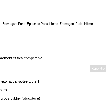
s
,
Fromagers Paris
,
Epiceries Paris 14ème
,
Fromagers Paris 14ème
 moment et très compétente
Répondre
ez-nous votre avis !
oire)
a pas publié) (obligatoire)