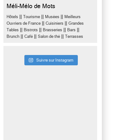
Méli-Mélo de Mots
||
||
||
Hôtels
Tourisme
Musées
Meilleurs
||
||
Ouvriers de France
Cuisiniers
Grandes
||
||
||
||
Tables
Bistrots
Brasseries
Bars
||
||
||
Brunch
Café
Salon de thé
Terrasses
Suivre sur Instagram