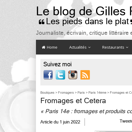
Le blog de Gilles
Les pieds dans le plat

Journaliste, écrivain, critique littéra
Home
Actualités
Restaurants
Suivez moi

Boutiques
>
Fromagers
>
Paris
>
Paris 14ème
>
Fromages et C
Fromages et Cetera
« Paris 14e : fromages et produits c
Tweet
Article du
1 juin 2022