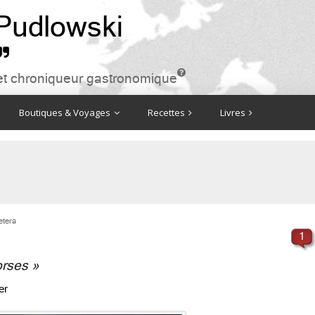
 Pudlowski


ire et chroniqueur gastronomique
Boutiques & Voyages
Recettes
Livres
etera
1
orses »
er