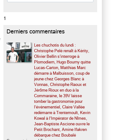
1
Derniers commentaires
e
Les chuchotis du lundi :
Christophe Pelé renaît à Kérity,
Olivier Bellin s’interroge à
Plomodiern, Hugo Bourny quitte
Lucas-Carton, Matthias Marc
démarre à Malbuisson, coup de
jeune chez Georges Blanc à
Vonnas, Christophe Raoux et
Jérôme Rioux en duo à la
Commaraine, le 39V laisse
tomber la gastronomie pour
l’événementiel, Claire Vallée
redémarre à Trentemoult, Kevin
Kowal à l’Impérator de Nîmes,
Jean-Baptiste Ascione ouvre le
Petit Brochant, Amine Ifakren
débarque chez Boubalé