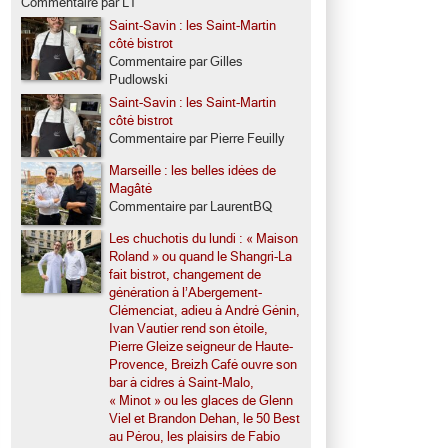
Commentaire par LT
Saint-Savin : les Saint-Martin
côté bistrot
Commentaire par Gilles
Pudlowski
Saint-Savin : les Saint-Martin
côté bistrot
Commentaire par Pierre Feuilly
Marseille : les belles idées de
Magâté
Commentaire par LaurentBQ
Les chuchotis du lundi : « Maison
Roland » ou quand le Shangri-La
fait bistrot, changement de
génération à l’Abergement-
Clémenciat, adieu à André Génin,
Ivan Vautier rend son étoile,
Pierre Gleize seigneur de Haute-
Provence, Breizh Café ouvre son
bar à cidres à Saint-Malo,
« Minot » ou les glaces de Glenn
Viel et Brandon Dehan, le 50 Best
au Pérou, les plaisirs de Fabio