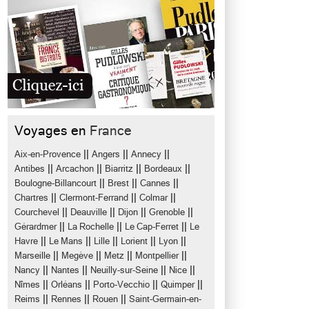
Voyages en
France
||
||
||
Aix-en-Provence
Angers
Annecy
||
||
||
||
Antibes
Arcachon
Biarritz
Bordeaux
||
||
||
Boulogne-Billancourt
Brest
Cannes
||
||
||
Chartres
Clermont-Ferrand
Colmar
||
||
||
||
Courchevel
Deauville
Dijon
Grenoble
||
||
||
Gérardmer
La Rochelle
Le Cap-Ferret
Le
||
||
||
||
||
Havre
Le Mans
Lille
Lorient
Lyon
||
||
||
||
Marseille
Megève
Metz
Montpellier
||
||
||
||
Nancy
Nantes
Neuilly-sur-Seine
Nice
||
||
||
||
Nîmes
Orléans
Porto-Vecchio
Quimper
||
||
||
Reims
Rennes
Rouen
Saint-Germain-en-