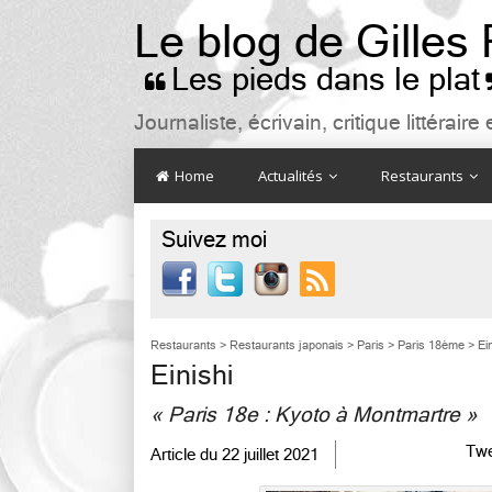
Le blog de Gilles
Les pieds dans le plat

Journaliste, écrivain, critique littéra
Home
Actualités
Restaurants
Suivez moi

Restaurants
>
Restaurants japonais
>
Paris
>
Paris 18ème
>
Ei
Einishi
« Paris 18e : Kyoto à Montmartre »
Twe
Article du
22 juillet 2021