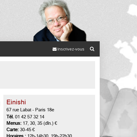
Inscrivez-vous
Einishi
67 rue Labat
-
Paris 18e
Tél.
01 42 57 32 14
Menus:
17, 30, 35 (dîn.) €
Carte:
30-45 €
Horaires :
12h-14h30, 19h-22h30