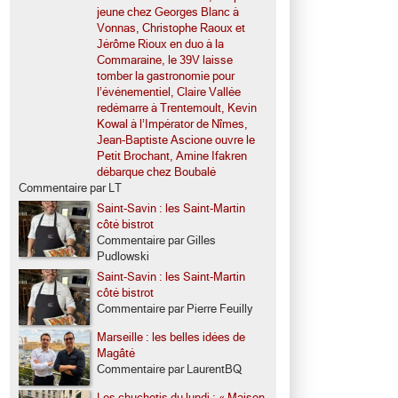
jeune chez Georges Blanc à
Vonnas, Christophe Raoux et
Jérôme Rioux en duo à la
Commaraine, le 39V laisse
tomber la gastronomie pour
l’événementiel, Claire Vallée
redémarre à Trentemoult, Kevin
Kowal à l’Impérator de Nîmes,
Jean-Baptiste Ascione ouvre le
Petit Brochant, Amine Ifakren
débarque chez Boubalé
Commentaire par LT
Saint-Savin : les Saint-Martin
côté bistrot
Commentaire par Gilles
Pudlowski
Saint-Savin : les Saint-Martin
côté bistrot
Commentaire par Pierre Feuilly
Marseille : les belles idées de
Magâté
Commentaire par LaurentBQ
Les chuchotis du lundi : « Maison