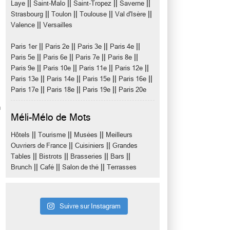
||
||
||
||
Laye
Saint-Malo
Saint-Tropez
Saverne
||
||
||
||
Strasbourg
Toulon
Toulouse
Val d'Isère
||
Valence
Versailles
||
||
||
||
Paris 1er
Paris 2e
Paris 3e
Paris 4e
||
||
||
||
Paris 5e
Paris 6e
Paris 7e
Paris 8e
||
||
||
||
Paris 9e
Paris 10e
Paris 11e
Paris 12e
||
||
||
||
Paris 13e
Paris 14e
Paris 15e
Paris 16e
||
||
||
Paris 17e
Paris 18e
Paris 19e
Paris 20e
n
Méli-Mélo de Mots
||
||
||
Hôtels
Tourisme
Musées
Meilleurs
||
||
Ouvriers de France
Cuisiniers
Grandes
||
||
||
||
Tables
Bistrots
Brasseries
Bars
||
||
||
Brunch
Café
Salon de thé
Terrasses
Suivre sur Instagram