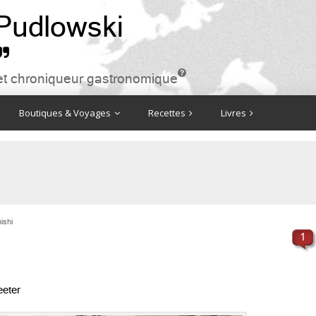
 Pudlowski


ire et chroniqueur gastronomique
Boutiques & Voyages
Recettes
Livres
nishi
1
eter