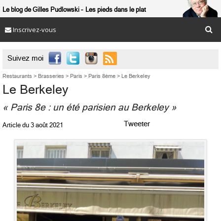
Le blog de Gilles Pudlowski
Les pieds dans le plat
Inscrivez-vous

Suivez moi
Restaurants
>
Brasseries
>
Paris
>
Paris 8ème
>
Le Berkeley
Le Berkeley
« Paris 8e : un été parisien au Berkeley »
Tweeter
Article du
3 août 2021