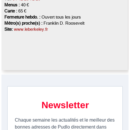
Menus :
40 €
Carte :
65 €
Fermeture hebdo. :
Ouvert tous les jours
Métro(s) proche(s) :
Franklin D. Roosevelt
Site:
www.leberkeley.fr