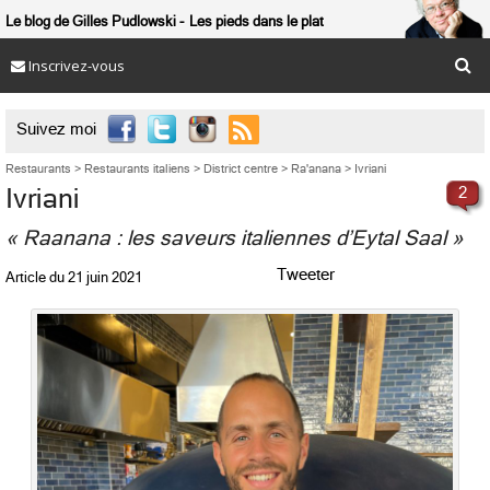
Le blog de Gilles Pudlowski
Les pieds dans le plat
Inscrivez-vous

Suivez moi
Restaurants
>
Restaurants italiens
>
District centre
>
Ra'anana
>
Ivriani
Ivriani
2
« Raanana : les saveurs italiennes d’Eytal Saal »
Tweeter
Article du
21 juin 2021