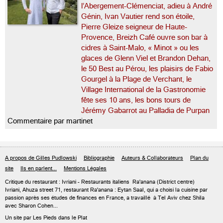
l’Abergement-Clémenciat, adieu à André
Génin, Ivan Vautier rend son étoile,
Pierre Gleize seigneur de Haute-
Provence, Breizh Café ouvre son bar à
cidres à Saint-Malo, « Minot » ou les
glaces de Glenn Viel et Brandon Dehan,
le 50 Best au Pérou, les plaisirs de Fabio
Gourgel à la Plage de Verchant, le
Village International de la Gastronomie
fête ses 10 ans, les bons tours de
Jérémy Gabarrot au Palladia de Purpan
Commentaire par martinet
A propos de Gilles Pudlowski
Bibliographie
Auteurs & Collaborateurs
Plan du
site
Ils en parlent...
Mentions Légales
Critique du
restaurant : Ivriani
- Restaurants italiens
Ra'anana
(District centre)
Ivriani, Ahuza street 71, restaurant Ra'anana : Eytan Saal, qui a choisi la cuisine par
passion après ses études de finances en France, a travaillé à Tel Aviv chez Shila
avec Sharon Cohen...
Un site par Les Pieds dans le Plat