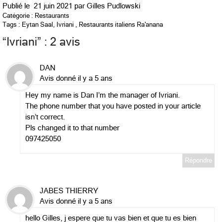
Publié le
21 juin 2021 par
Gilles Pudlowski
Catégorie :
Restaurants
Tags :
Eytan Saal
,
Ivriani
,
Restaurants italiens Ra'anana
“
Ivriani
” : 2 avis
DAN
Avis donné il y a 5 ans
Hey my name is Dan I’m the manager of Ivriani.
The phone number that you have posted in your article
isn’t correct.
Pls changed it to that number
097425050
Répondre
JABES THIERRY
Avis donné il y a 5 ans
hello Gilles, j espere que tu vas bien et que tu es bien