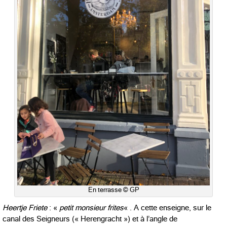
En terrasse © GP
Heertje Friete
: «
petit monsieur frites
« . A cette enseigne, sur le
canal des Seigneurs (« Herengracht ») et à l’angle de