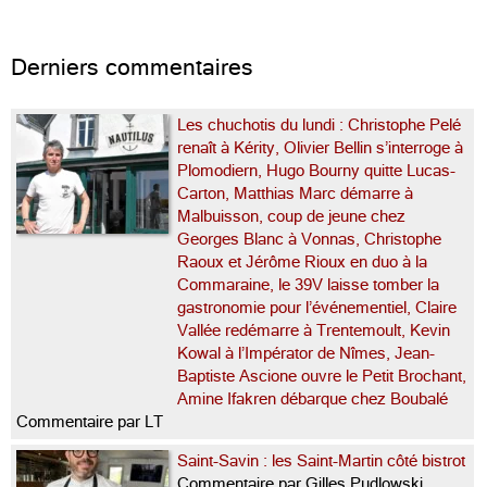
Derniers commentaires
Les chuchotis du lundi : Christophe Pelé
renaît à Kérity, Olivier Bellin s’interroge à
Plomodiern, Hugo Bourny quitte Lucas-
Carton, Matthias Marc démarre à
Malbuisson, coup de jeune chez
Georges Blanc à Vonnas, Christophe
Raoux et Jérôme Rioux en duo à la
Commaraine, le 39V laisse tomber la
gastronomie pour l’événementiel, Claire
Vallée redémarre à Trentemoult, Kevin
Kowal à l’Impérator de Nîmes, Jean-
Baptiste Ascione ouvre le Petit Brochant,
Amine Ifakren débarque chez Boubalé
Commentaire par LT
Saint-Savin : les Saint-Martin côté bistrot
Commentaire par Gilles Pudlowski