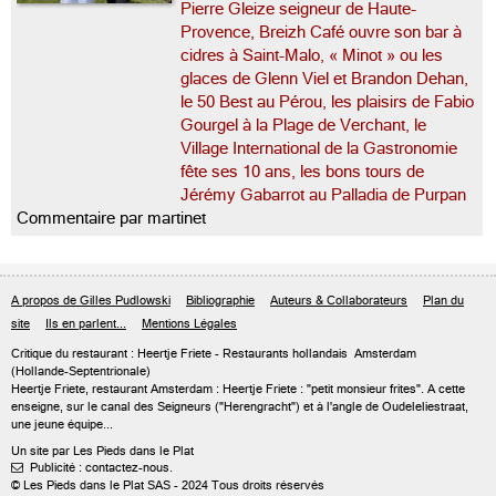
Pierre Gleize seigneur de Haute-
Provence, Breizh Café ouvre son bar à
cidres à Saint-Malo, « Minot » ou les
glaces de Glenn Viel et Brandon Dehan,
le 50 Best au Pérou, les plaisirs de Fabio
Gourgel à la Plage de Verchant, le
Village International de la Gastronomie
fête ses 10 ans, les bons tours de
Jérémy Gabarrot au Palladia de Purpan
Commentaire par martinet
A propos de Gilles Pudlowski
Bibliographie
Auteurs & Collaborateurs
Plan du
site
Ils en parlent...
Mentions Légales
Critique du
restaurant : Heertje Friete
- Restaurants hollandais
Amsterdam
(Hollande-Septentrionale)
Heertje Friete, restaurant Amsterdam : Heertje Friete : "petit monsieur frites". A cette
enseigne, sur le canal des Seigneurs ("Herengracht") et à l'angle de Oudeleliestraat,
une jeune équipe...
Un site par Les Pieds dans le Plat
Publicité : contactez-nous.

© Les Pieds dans le Plat SAS - 2024 Tous droits réservés