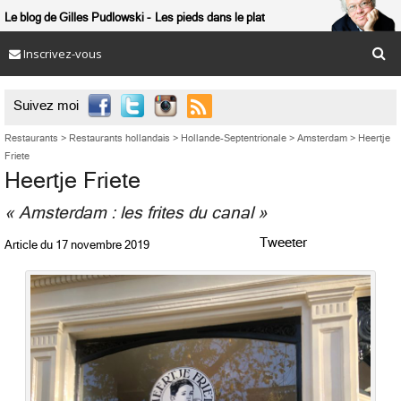
Le blog de Gilles Pudlowski
Les pieds dans le plat
Inscrivez-vous

Suivez moi
Restaurants
>
Restaurants hollandais
>
Hollande-Septentrionale
>
Amsterdam
>
Heertje
Friete
Heertje Friete
« Amsterdam : les frites du canal »
Tweeter
Article du
17 novembre 2019