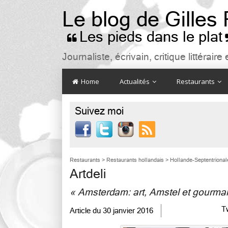
Le blog de Gilles
Les pieds dans le plat

Journaliste, écrivain, critique littéra
Home
Actualités
Restaurants
Suivez moi

Restaurants
>
Restaurants hollandais
>
Hollande-Septentrional
Artdeli
« Amsterdam: art, Amstel et gourma
T
Article du
30 janvier 2016