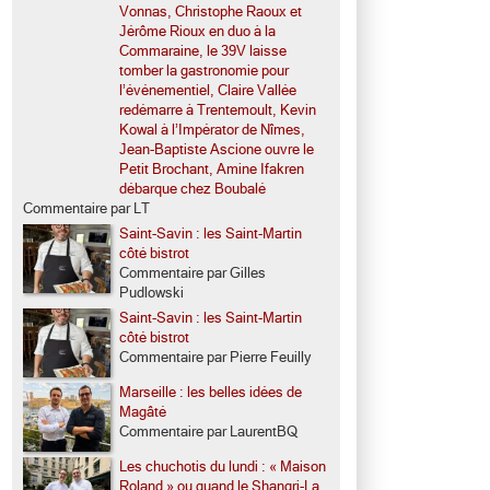
Vonnas, Christophe Raoux et
Jérôme Rioux en duo à la
Commaraine, le 39V laisse
tomber la gastronomie pour
l’événementiel, Claire Vallée
redémarre à Trentemoult, Kevin
Kowal à l’Impérator de Nîmes,
Jean-Baptiste Ascione ouvre le
Petit Brochant, Amine Ifakren
débarque chez Boubalé
Commentaire par LT
Saint-Savin : les Saint-Martin
côté bistrot
Commentaire par Gilles
Pudlowski
Saint-Savin : les Saint-Martin
côté bistrot
Commentaire par Pierre Feuilly
Marseille : les belles idées de
Magâté
Commentaire par LaurentBQ
Les chuchotis du lundi : « Maison
Roland » ou quand le Shangri-La