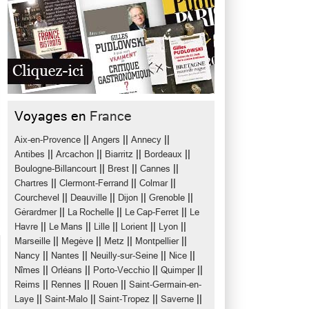
Voyages en
France
||
||
||
Aix-en-Provence
Angers
Annecy
||
||
||
||
Antibes
Arcachon
Biarritz
Bordeaux
||
||
||
Boulogne-Billancourt
Brest
Cannes
||
||
||
Chartres
Clermont-Ferrand
Colmar
||
||
||
||
Courchevel
Deauville
Dijon
Grenoble
||
||
||
Gérardmer
La Rochelle
Le Cap-Ferret
Le
||
||
||
||
||
Havre
Le Mans
Lille
Lorient
Lyon
||
||
||
||
Marseille
Megève
Metz
Montpellier
||
||
||
||
Nancy
Nantes
Neuilly-sur-Seine
Nice
||
||
||
||
Nîmes
Orléans
Porto-Vecchio
Quimper
||
||
||
Reims
Rennes
Rouen
Saint-Germain-en-
||
||
||
||
Laye
Saint-Malo
Saint-Tropez
Saverne