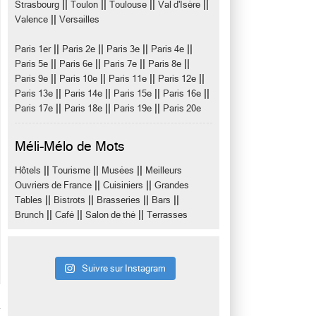
||
||
||
||
Strasbourg
Toulon
Toulouse
Val d'Isère
||
Valence
Versailles
||
||
||
||
Paris 1er
Paris 2e
Paris 3e
Paris 4e
||
||
||
||
Paris 5e
Paris 6e
Paris 7e
Paris 8e
||
||
||
||
Paris 9e
Paris 10e
Paris 11e
Paris 12e
||
||
||
||
Paris 13e
Paris 14e
Paris 15e
Paris 16e
||
||
||
Paris 17e
Paris 18e
Paris 19e
Paris 20e
Méli-Mélo de Mots
||
||
||
Hôtels
Tourisme
Musées
Meilleurs
||
||
Ouvriers de France
Cuisiniers
Grandes
||
||
||
||
Tables
Bistrots
Brasseries
Bars
||
||
||
Brunch
Café
Salon de thé
Terrasses
Suivre sur Instagram