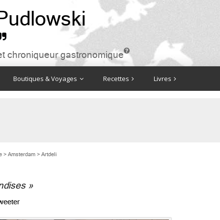
 Pudlowski


ire et chroniqueur gastronomique
Boutiques & Voyages
Recettes
Livres
e
>
Amsterdam
>
Artdeli
ndises »
weeter