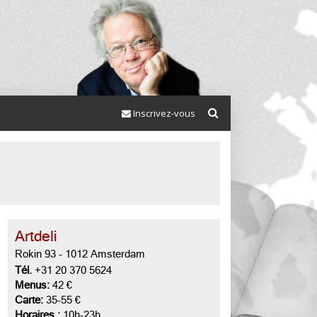
Inscrivez-vous
Artdeli
Rokin 93
-
1012 Amsterdam
Tél.
+31 20 370 5624
Menus:
42 €
Carte:
35-55 €
Horaires :
10h-23h