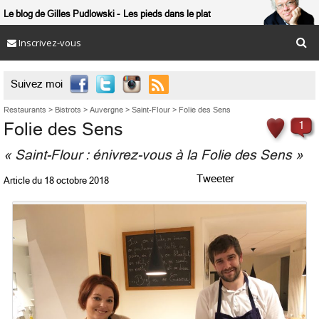
Le blog de Gilles Pudlowski
Les pieds dans le plat
Inscrivez-vous

Suivez moi
Restaurants
>
Bistrots
>
Auvergne
>
Saint-Flour
>
Folie des Sens
Folie des Sens
1
« Saint-Flour : énivrez-vous à la Folie des Sens »
Tweeter
Article du
18 octobre 2018