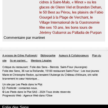
cidres à Saint-Malo, « Minot » ou les
glaces de Glenn Viel et Brandon Dehan,
le 50 Best au Pérou, les plaisirs de Fabio
Gourgel à la Plage de Verchant, le
Village International de la Gastronomie
fête ses 10 ans, les bons tours de
Jérémy Gabarrot au Palladia de Purpan
Commentaire par martinet
A propos de Gilles Pudlowski
Bibliographie
Auteurs & Collaborateurs
Plan du
site
Ils en parlent...
Mentions Légales
Critique du
restaurant : Folie des Sens
- Bistrots
Saint-Flour
(Auvergne)
Folie des Sens, 36 rue la Rollandie, 15100 restaurant Saint-Flour : Les tout jeunes
Marie et Christophe Redon, qui tenaient l'Auberge du Château d'Alleuze, ont rallié
bravement le cœur historique...
Un site par Les Pieds dans le Plat
Publicité : contactez-nous.

© Les Pieds dans le Plat SAS - 2024 Tous droits réservés
Progressio Web : Agence Web dans l'Oise
Folie des Sens