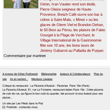
Génin, Ivan Vautier rend son étoile,
Pierre Gleize seigneur de Haute-
Provence, Breizh Café ouvre son bar à
cidres à Saint-Malo, « Minot » ou les
glaces de Glenn Viel et Brandon Dehan,
le 50 Best au Pérou, les plaisirs de Fabio
Gourgel à la Plage de Verchant, le
Village International de la Gastronomie
fête ses 10 ans, les bons tours de
Jérémy Gabarrot au Palladia de Purpan
Commentaire par martinet
A propos de Gilles Pudlowski
Bibliographie
Auteurs & Collaborateurs
Plan du
site
Ils en parlent...
Mentions Légales
Critique du
restaurant : La Pizzeria d'Auteuil
- Pizzerias
Paris 16e
(Paris)
La Pizzeria d'Auteuil, 81, rue La Fontaine, restaurant italien Paris 16e : Cette pizzeria
de coin de rue, qui figure le bon coût du quartier, fait accourir le tout Auteuil pour ses
pizzas...
Un site par Les Pieds dans le Plat
Publicité : contactez-nous.
