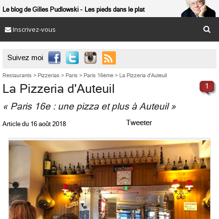
Le blog de Gilles Pudlowski
Les pieds dans le plat
Inscrivez-vous

Suivez moi
Restaurants
>
Pizzerias
>
Paris
>
Paris 16ème
>
La Pizzeria d'Auteuil
La Pizzeria d'Auteuil
1
« Paris 16e : une pizza et plus à Auteuil »
Tweeter
Article du
16 août 2018