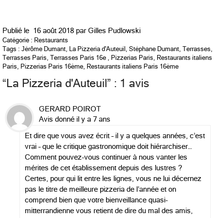
Publié le
16 août 2018 par
Gilles Pudlowski
Catégorie :
Restaurants
Tags :
Jérôme Dumant
,
La Pizzeria d'Auteuil
,
Stéphane Dumant
,
Terrasses
,
Terrasses Paris
,
Terrasses Paris 16e
,
Pizzerias Paris
,
Restaurants italiens
Paris
,
Pizzerias Paris 16ème
,
Restaurants italiens Paris 16ème
“
La Pizzeria d'Auteuil
” : 1 avis
GERARD POIROT
Avis donné il y a 7 ans
Et dire que vous avez écrit – il y a quelques années, c’est
vrai – que le critique gastronomique doit hiérarchiser…
Comment pouvez-vous continuer à nous vanter les
mérites de cet établissement depuis des lustres ?
Certes, pour qui lit entre les lignes, vous ne lui décernez
pas le titre de meilleure pizzeria de l’année et on
comprend bien que votre bienveillance quasi-
mitterrandienne vous retient de dire du mal des amis,