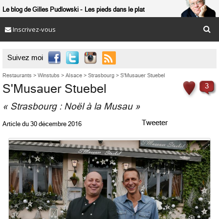
Le blog de Gilles Pudlowski
Les pieds dans le plat
Inscrivez-vous

Suivez moi
Restaurants
>
Winstubs
>
Alsace
>
Strasbourg
>
S'Musauer Stuebel
S'Musauer Stuebel
3
« Strasbourg : Noël à la Musau »
Tweeter
Article du
30 décembre 2016