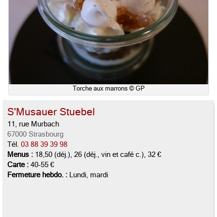
Torche aux marrons © GP
S'Musauer Stuebel
11, rue Murbach
67000 Strasbourg
Tél.
03 88 39 39 98
Menus :
18,50 (déj.), 26 (déj., vin et café c.), 32 €
Carte :
40-55 €
Fermeture hebdo. :
Lundi, mardi