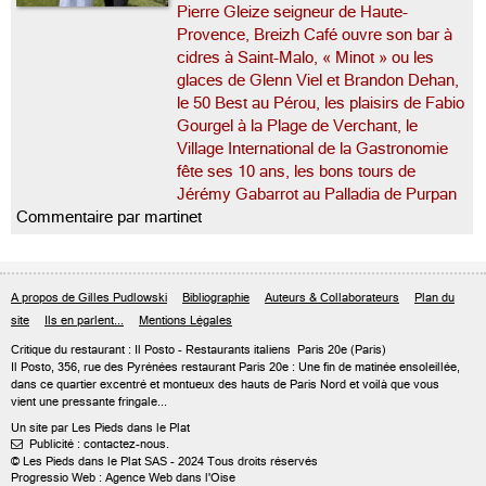
Pierre Gleize seigneur de Haute-
Provence, Breizh Café ouvre son bar à
cidres à Saint-Malo, « Minot » ou les
glaces de Glenn Viel et Brandon Dehan,
le 50 Best au Pérou, les plaisirs de Fabio
Gourgel à la Plage de Verchant, le
Village International de la Gastronomie
fête ses 10 ans, les bons tours de
Jérémy Gabarrot au Palladia de Purpan
Commentaire par martinet
A propos de Gilles Pudlowski
Bibliographie
Auteurs & Collaborateurs
Plan du
site
Ils en parlent...
Mentions Légales
Critique du
restaurant : Il Posto
- Restaurants italiens
Paris 20e
(Paris)
Il Posto, 356, rue des Pyrénées restaurant Paris 20e : Une fin de matinée ensoleillée,
dans ce quartier excentré et montueux des hauts de Paris Nord et voilà que vous
vient une pressante fringale...
Un site par Les Pieds dans le Plat
Publicité : contactez-nous.

© Les Pieds dans le Plat SAS - 2024 Tous droits réservés
Progressio Web : Agence Web dans l'Oise