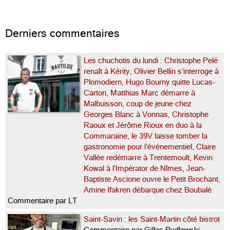
Derniers commentaires
Les chuchotis du lundi : Christophe Pelé
renaît à Kérity, Olivier Bellin s’interroge à
Plomodiern, Hugo Bourny quitte Lucas-
Carton, Matthias Marc démarre à
Malbuisson, coup de jeune chez
Georges Blanc à Vonnas, Christophe
Raoux et Jérôme Rioux en duo à la
Commaraine, le 39V laisse tomber la
gastronomie pour l’événementiel, Claire
Vallée redémarre à Trentemoult, Kevin
Kowal à l’Impérator de Nîmes, Jean-
Baptiste Ascione ouvre le Petit Brochant,
Amine Ifakren débarque chez Boubalé
Commentaire par LT
Saint-Savin : les Saint-Martin côté bistrot
Commentaire par Gilles Pudlowski