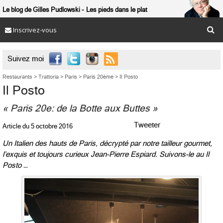
Le blog de Gilles Pudlowski
Les pieds dans le plat
Inscrivez-vous

Suivez moi
Restaurants
>
Trattoria
>
Paris
>
Paris 20ème
>
Il Posto
Il Posto
« Paris 20e: de la Botte aux Buttes »
Tweeter
Article du
5 octobre 2016
Un Italien des hauts de Paris, décrypté par notre tailleur gourmet,
l’exquis et toujours curieux Jean-Pierre Espiard. Suivons-le au Il
Posto …