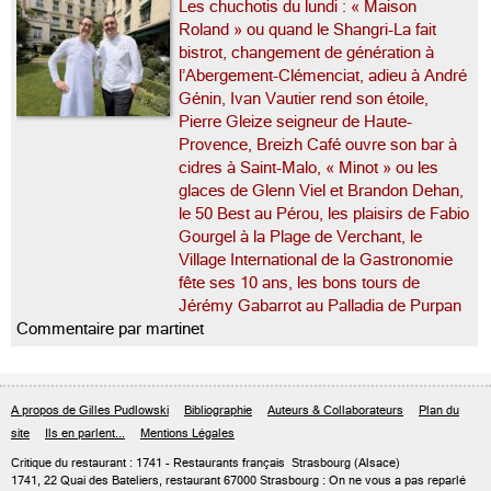
Les chuchotis du lundi : « Maison
Roland » ou quand le Shangri-La fait
bistrot, changement de génération à
l’Abergement-Clémenciat, adieu à André
Génin, Ivan Vautier rend son étoile,
Pierre Gleize seigneur de Haute-
Provence, Breizh Café ouvre son bar à
cidres à Saint-Malo, « Minot » ou les
glaces de Glenn Viel et Brandon Dehan,
le 50 Best au Pérou, les plaisirs de Fabio
Gourgel à la Plage de Verchant, le
Village International de la Gastronomie
fête ses 10 ans, les bons tours de
Jérémy Gabarrot au Palladia de Purpan
Commentaire par martinet
A propos de Gilles Pudlowski
Bibliographie
Auteurs & Collaborateurs
Plan du
site
Ils en parlent...
Mentions Légales
Critique du
restaurant : 1741
- Restaurants français
Strasbourg
(Alsace)
1741, 22 Quai des Bateliers, restaurant 67000 Strasbourg : On ne vous a pas reparlé