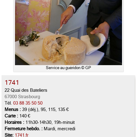
Service au guéridon © GP
1741
22 Quai des Bateliers
67000 Strasbourg
Tél.
03 88 35 50 50
Menus :
39 (déj.), 95, 115, 135 €
Carte :
140 €
Horaires :
11h30-14h30, 19h-minuit
Fermeture hebdo. :
Mardi, mercredi
Site:
1741.fr