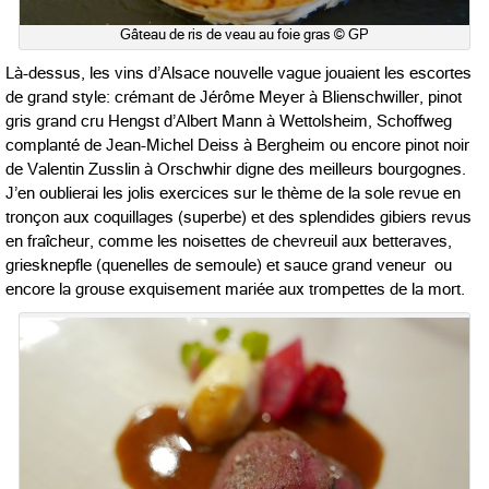
Gâteau de ris de veau au foie gras © GP
Là-dessus, les vins d’Alsace nouvelle vague jouaient les escortes
de grand style: crémant de Jérôme Meyer à Blienschwiller, pinot
gris grand cru Hengst d’Albert Mann à Wettolsheim, Schoffweg
complanté de Jean-Michel Deiss à Bergheim ou encore pinot noir
de Valentin Zusslin à Orschwhir digne des meilleurs bourgognes.
J’en oublierai les jolis exercices sur le thème de la sole revue en
tronçon aux coquillages (superbe) et des splendides gibiers revus
en fraîcheur, comme les noisettes de chevreuil aux betteraves,
griesknepfle (quenelles de semoule) et sauce grand veneur ou
encore la grouse exquisement mariée aux trompettes de la mort.