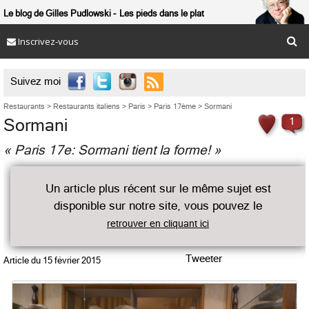
Le blog de Gilles Pudlowski
Les pieds dans le plat
Inscrivez-vous

Suivez moi
Restaurants
>
Restaurants italiens
>
Paris
>
Paris 17ème
>
Sormani
Sormani
1
« Paris 17e: Sormani tient la forme! »
Un article plus récent sur le même sujet est
disponible sur notre site, vous pouvez le
retrouver en cliquant ici
Tweeter
Article du
15 février 2015