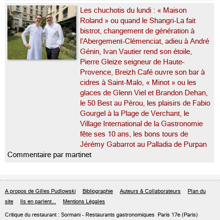
Les chuchotis du lundi : « Maison
Roland » ou quand le Shangri-La fait
bistrot, changement de génération à
l’Abergement-Clémenciat, adieu à André
Génin, Ivan Vautier rend son étoile,
Pierre Gleize seigneur de Haute-
Provence, Breizh Café ouvre son bar à
cidres à Saint-Malo, « Minot » ou les
glaces de Glenn Viel et Brandon Dehan,
le 50 Best au Pérou, les plaisirs de Fabio
Gourgel à la Plage de Verchant, le
Village International de la Gastronomie
fête ses 10 ans, les bons tours de
Jérémy Gabarrot au Palladia de Purpan
Commentaire par martinet
A propos de Gilles Pudlowski
Bibliographie
Auteurs & Collaborateurs
Plan du
site
Ils en parlent...
Mentions Légales
Critique du
restaurant : Sormani
- Restaurants gastronomiques
Paris 17e
(Paris)