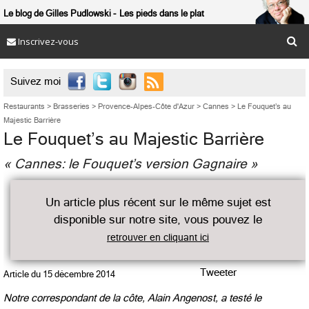
Le blog de Gilles Pudlowski
Les pieds dans le plat
Inscrivez-vous

Suivez moi
Restaurants
>
Brasseries
>
Provence-Alpes-Côte d'Azur
>
Cannes
>
Le Fouquet’s au
Majestic Barrière
Le Fouquet’s au Majestic Barrière
« Cannes: le Fouquet’s version Gagnaire »
Un article plus récent sur le même sujet est
disponible sur notre site, vous pouvez le
retrouver en cliquant ici
Tweeter
Article du
15 décembre 2014
Notre correspondant de la côte, Alain Angenost, a testé le