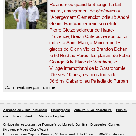
Roland » ou quand le Shangri-La fait
bistrot, changement de génération à
l’Abergement-Clémenciat, adieu à André
Génin, Ivan Vautier rend son étoile,
Pierre Gleize seigneur de Haute-
Provence, Breizh Café ouvre son bar à
cidres à Saint-Malo, « Minot » ou les
glaces de Glenn Viel et Brandon Dehan,
le 50 Best au Pérou, les plaisirs de Fabio
Gourgel à la Plage de Verchant, le
Village International de la Gastronomie
fête ses 10 ans, les bons tours de
Jérémy Gabarrot au Palladia de Purpan
Commentaire par martinet
A propos de Gilles Pudlowski
Bibliographie
Auteurs & Collaborateurs
Plan du
site
Ils en parlent...
Mentions Légales
Critique du
restaurant : Le Fouquet’s au Majestic Barrière
- Brasseries
Cannes
(Provence-Alpes-Côte d'Azur)
Le Fouquet's au Majestic Barrière, 10, boulevard de la Croisette, 06400 restaurant