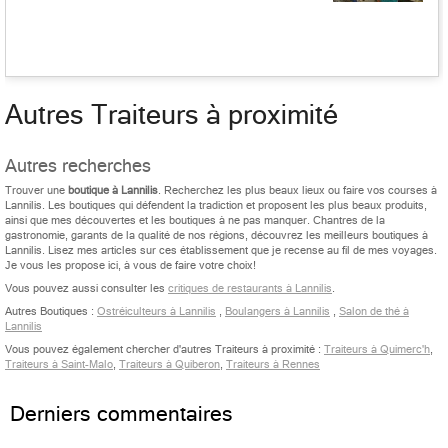
Autres Traiteurs à proximité
Autres recherches
Trouver une
boutique à Lannilis
. Recherchez les plus beaux lieux ou faire vos courses à
Lannilis. Les boutiques qui défendent la tradiction et proposent les plus beaux produits,
ainsi que mes découvertes et les boutiques à ne pas manquer. Chantres de la
gastronomie, garants de la qualité de nos régions, découvrez les meilleurs boutiques à
Lannilis. Lisez mes articles sur ces établissement que je recense au fil de mes voyages.
Je vous les propose ici, à vous de faire votre choix!
Vous pouvez aussi consulter les
critiques de restaurants à Lannilis
.
Autres Boutiques :
Ostréiculteurs à Lannilis
,
Boulangers à Lannilis
,
Salon de thé à
Lannilis
Vous pouvez également chercher d'autres Traiteurs à proximité :
Traiteurs à Quimerc'h
,
Traiteurs à Saint-Malo
,
Traiteurs à Quiberon
,
Traiteurs à Rennes
Derniers commentaires