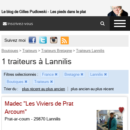
Le blog de Gilles Pudlowski
Les pieds dans le plat
Inscrivez-vous

Suivez moi
Boutiques
>
Traiteurs
>
Traiteurs Bretagne
>
Traiteurs Lannilis
1 traiteurs à Lannilis
Filtres sélectionnés :
France
✖
Bretagne
✖
Lannilis
✖
Boutiques
✖
Traiteurs
✖
Trier du :
plus récent au plus ancien
plus ancien au plus récent
Madec "Les Viviers de Prat
Arcoum"
Prat-ar-coum - 29870 Lannilis