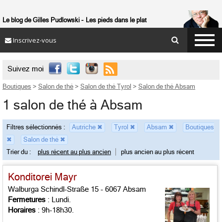
Le blog de Gilles Pudlowski
Les pieds dans le plat
Inscrivez-vous

Suivez moi
Boutiques
>
Salon de thé
>
Salon de thé Tyrol
>
Salon de thé Absam
1 salon de thé à Absam
Filtres sélectionnés :
Autriche
✖
Tyrol
✖
Absam
✖
Boutiques
✖
Salon de thé
✖
Trier du :
plus récent au plus ancien
plus ancien au plus récent
Konditorei Mayr
Walburga Schindl-Straße 15 - 6067 Absam
Fermetures
: Lundi.
Horaires
: 9h-18h30.