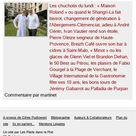
Les chuchotis du lundi : « Maison
Roland » ou quand le Shangri-La fait
bistrot, changement de génération à
l’Abergement-Clémenciat, adieu à André
Génin, Ivan Vautier rend son étoile,
Pierre Gleize seigneur de Haute-
Provence, Breizh Café ouvre son bar à
cidres à Saint-Malo, « Minot » ou les
glaces de Glenn Viel et Brandon Dehan,
le 50 Best au Pérou, les plaisirs de Fabio
Gourgel à la Plage de Verchant, le
Village International de la Gastronomie
fête ses 10 ans, les bons tours de
Jérémy Gabarrot au Palladia de Purpan
Commentaire par martinet
A propos de Gilles Pudlowski
Bibliographie
Auteurs & Collaborateurs
Plan du
site
Ils en parlent...
Mentions Légales
Un site par Les Pieds dans le Plat