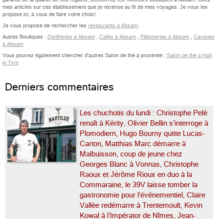
mes articles sur ces établissement que je recense au fil de mes voyages. Je vous les
propose ici, à vous de faire votre choix!
Je vous propose de rechercher les
restaurants à Absam
.
Autres Boutiques :
Distilleries à Absam
,
Cafés à Absam
,
Pâtisseries à Absam
,
Cavistes
à Absam
Vous pouvez également chercher d'autres Salon de thé à proximité :
Salon de thé à Hall
in Tirol
Derniers commentaires
Les chuchotis du lundi : Christophe Pelé
renaît à Kérity, Olivier Bellin s’interroge à
Plomodiern, Hugo Bourny quitte Lucas-
Carton, Matthias Marc démarre à
Malbuisson, coup de jeune chez
Georges Blanc à Vonnas, Christophe
Raoux et Jérôme Rioux en duo à la
Commaraine, le 39V laisse tomber la
gastronomie pour l’événementiel, Claire
Vallée redémarre à Trentemoult, Kevin
Kowal à l’Impérator de Nîmes, Jean-