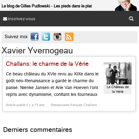
Le blog de Gilles Pudlowski
Les pieds dans le plat
Inscrivez-vous

Suivez moi
Xavier Yvernogeau
Challans: le charme de la Vérie
Ce beau château du XVIe revu au XIXe dans le
goût néo-Renaissance a gardé le charme du
Le Château de
passé. Nienke Jansen et Arie Van Hoeven l’ont
la Vérie
repris avec dynamisme, confiant les fourneaux
au jeune venu du Saint-Paul de Noirmoutier. Ce
Article publié il y a 15 ans
Restaurants français Challans
dernier pratique un mixte malin entre goût du
jour et esprit vendéen. Gourmandise de foie
gras sur […]...
Derniers commentaires