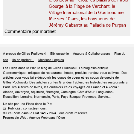
le 50 Best au Pérou, les plaisirs de Fabio
Gourgel à la Plage de Verchant, le
Village International de la Gastronomie
fête ses 10 ans, les bons tours de
Jérémy Gabarrot au Palladia de Purpan
Commentaire par martinet
A propos de Gilles Pudlowski
Bibliographie
Auteurs & Collaborateurs
Plan du
site
Ils en parlent...
Mentions Légales
Les Pieds dans le Plat, le blog de
Gilles Pudlowski
. Le blog d'un critique
Gastronomique : critiques de restaurants, hôtels, produits, rendez-vous et livres. Des
articles pour vous faire découvrir les coups de coeur et les coups de gueule de
Gilles Pudlowski. Des articles sur les Grandes Tables, les bistrots, les restaurants à
Paris, les auteurs de livres, les cuisiniers et les voyages en France et au-delà :
Alsace, Auvergne, Aquitaine, Bretagne, Catalogne, Côte d'Azur, Languedoc-
Roussillon, Lorraine, Normandie, Paris, Pays Basque, Provence, Savoie...
Un site par Les Pieds dans le Plat
Publicité : contactez-nous.

© Les Pieds dans le Plat SAS - 2024 Tous droits réservés
Progressio Web : Agence Web dans l'Oise