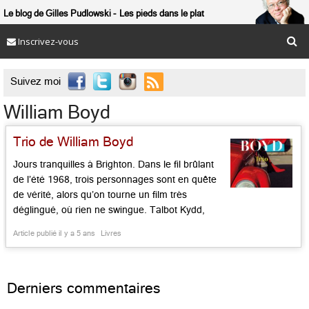
Le blog de Gilles Pudlowski
Les pieds dans le plat
Inscrivez-vous

Suivez moi
William Boyd
Trio de William Boyd
Jours tranquilles à Brighton. Dans le fil brûlant
de l’été 1968, trois personnages sont en quête
de vérité, alors qu’on tourne un film très
déglingué, où rien ne swingue. Talbot Kydd,
producteur aguerri, doit combattre les embarras
Article publié il y a 5 ans
Livres
de l’heure, le scénario qui boîte, les acteurs mal
choisis, les caprices des uns et des autres, le
[…]...
Derniers commentaires