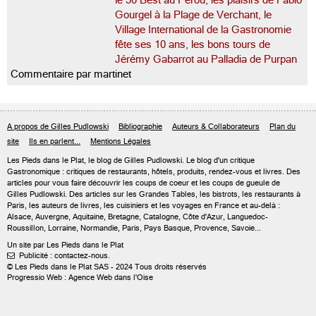
le 50 Best au Pérou, les plaisirs de Fabio
Gourgel à la Plage de Verchant, le
Village International de la Gastronomie
fête ses 10 ans, les bons tours de
Jérémy Gabarrot au Palladia de Purpan
Commentaire par martinet
A propos de Gilles Pudlowski
Bibliographie
Auteurs & Collaborateurs
Plan du
site
Ils en parlent...
Mentions Légales
Les Pieds dans le Plat, le blog de
Gilles Pudlowski
. Le blog d'un critique
Gastronomique : critiques de restaurants, hôtels, produits, rendez-vous et livres. Des
articles pour vous faire découvrir les coups de coeur et les coups de gueule de
Gilles Pudlowski. Des articles sur les Grandes Tables, les bistrots, les restaurants à
Paris, les auteurs de livres, les cuisiniers et les voyages en France et au-delà :
Alsace, Auvergne, Aquitaine, Bretagne, Catalogne, Côte d'Azur, Languedoc-
Roussillon, Lorraine, Normandie, Paris, Pays Basque, Provence, Savoie...
Un site par Les Pieds dans le Plat
Publicité : contactez-nous.

© Les Pieds dans le Plat SAS - 2024 Tous droits réservés
Progressio Web : Agence Web dans l'Oise