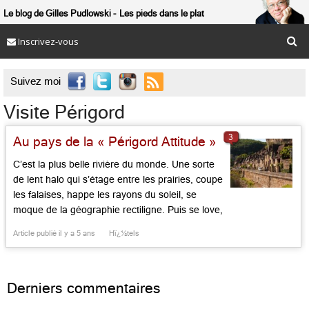
Le blog de Gilles Pudlowski
Les pieds dans le plat
Inscrivez-vous

Suivez moi
Visite Périgord
3
Au pays de la « Périgord Attitude »
C’est la plus belle rivière du monde. Une sorte
de lent halo qui s’étage entre les prairies, coupe
les falaises, happe les rayons du soleil, se
moque de la géographie rectiligne. Puis se love,
se mue en « cingle », se resserre comme un
Article publié il y a 5 ans
Hï¿½tels
serpent. A Trémolat, depuis le belvédère de
Racamadou, la rive d’en face avec […]...
Derniers commentaires