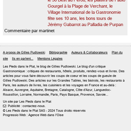
le 50 Best au Pérou, les plaisirs de Fabio
Gourgel à la Plage de Verchant, le
Village International de la Gastronomie
fête ses 10 ans, les bons tours de
Jérémy Gabarrot au Palladia de Purpan
Commentaire par martinet
A propos de Gilles Pudlowski
Bibliographie
Auteurs & Collaborateurs
Plan du
site
Ils en parlent...
Mentions Légales
Les Pieds dans le Plat, le blog de
Gilles Pudlowski
. Le blog d'un critique
Gastronomique : critiques de restaurants, hôtels, produits, rendez-vous et livres. Des
articles pour vous faire découvrir les coups de coeur et les coups de gueule de
Gilles Pudlowski. Des articles sur les Grandes Tables, les bistrots, les restaurants à
Paris, les auteurs de livres, les cuisiniers et les voyages en France et au-delà :
Alsace, Auvergne, Aquitaine, Bretagne, Catalogne, Côte d'Azur, Languedoc-
Roussillon, Lorraine, Normandie, Paris, Pays Basque, Provence, Savoie...
Un site par Les Pieds dans le Plat
Publicité : contactez-nous.

© Les Pieds dans le Plat SAS - 2024 Tous droits réservés
Progressio Web : Agence Web dans l'Oise