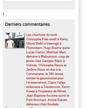
1
Derniers commentaires
Les chuchotis du lundi :
Christophe Pelé renaît à Kérity,
Olivier Bellin s’interroge à
Plomodiern, Hugo Bourny quitte
Lucas-Carton, Matthias Marc
démarre à Malbuisson, coup de
jeune chez Georges Blanc à
Vonnas, Christophe Raoux et
Jérôme Rioux en duo à la
Commaraine, le 39V laisse
tomber la gastronomie pour
l’événementiel, Claire Vallée
redémarre à Trentemoult, Kevin
Kowal à l’Impérator de Nîmes,
Jean-Baptiste Ascione ouvre le
Petit Brochant, Amine Ifakren
débarque chez Boubalé