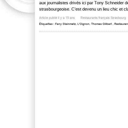
aux journalistes drivés ici par Tony Schneider de
strasbourgeoise. C’est devenu un lieu chic et clai
Article publié il y a 15 ans
Restaurants français Strasbourg
Étiquettes :
Fany Steinmetz
,
L'Oignon
,
Thomas Gilibert
,
Restauran