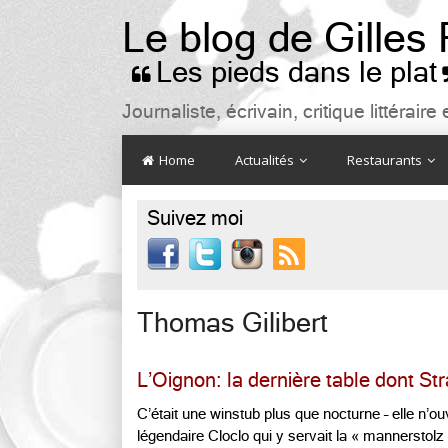
Le blog de Gilles
Les pieds dans le plat

Journaliste, écrivain, critique littéra
Home
Actualités
Restaurants
Suivez moi

Thomas Gilibert
L’Oignon: la dernière table dont S
C’était une winstub plus que nocturne – elle n’ou
légendaire Cloclo qui y servait la « mannerstolz