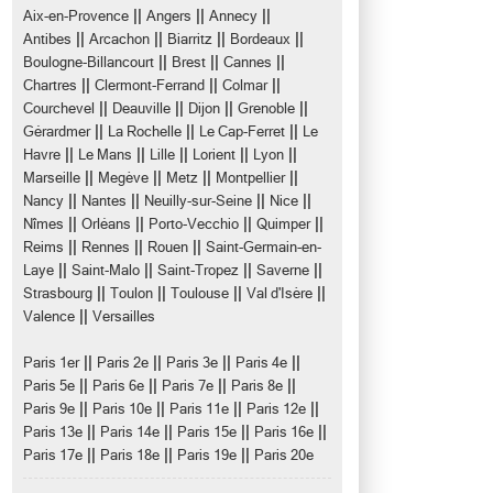
||
||
||
Aix-en-Provence
Angers
Annecy
||
||
||
||
Antibes
Arcachon
Biarritz
Bordeaux
||
||
||
Boulogne-Billancourt
Brest
Cannes
||
||
||
Chartres
Clermont-Ferrand
Colmar
||
||
||
||
Courchevel
Deauville
Dijon
Grenoble
||
||
||
Gérardmer
La Rochelle
Le Cap-Ferret
Le
||
||
||
||
||
Havre
Le Mans
Lille
Lorient
Lyon
||
||
||
||
Marseille
Megève
Metz
Montpellier
||
||
||
||
Nancy
Nantes
Neuilly-sur-Seine
Nice
||
||
||
||
Nîmes
Orléans
Porto-Vecchio
Quimper
||
||
||
Reims
Rennes
Rouen
Saint-Germain-en-
||
||
||
||
Laye
Saint-Malo
Saint-Tropez
Saverne
||
||
||
||
Strasbourg
Toulon
Toulouse
Val d'Isère
||
Valence
Versailles
||
||
||
||
Paris 1er
Paris 2e
Paris 3e
Paris 4e
||
||
||
||
Paris 5e
Paris 6e
Paris 7e
Paris 8e
||
||
||
||
Paris 9e
Paris 10e
Paris 11e
Paris 12e
||
||
||
||
Paris 13e
Paris 14e
Paris 15e
Paris 16e
||
||
||
Paris 17e
Paris 18e
Paris 19e
Paris 20e