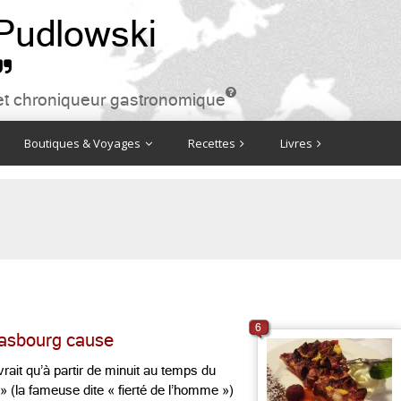
 Pudlowski


ire et chroniqueur gastronomique
Boutiques & Voyages
Recettes
Livres
6
trasbourg cause
vrait qu’à partir de minuit au temps du
 » (la fameuse dite « fierté de l’homme »)