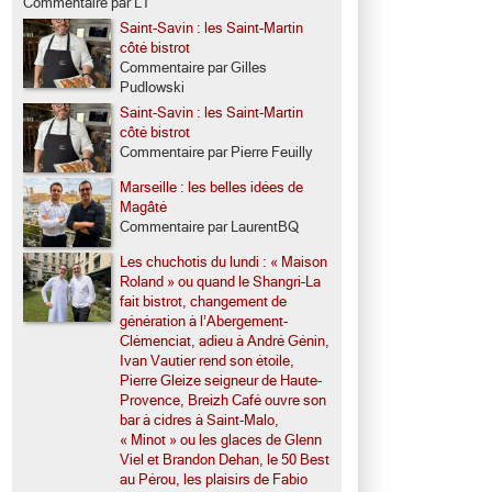
Commentaire par LT
Saint-Savin : les Saint-Martin
côté bistrot
Commentaire par Gilles
Pudlowski
Saint-Savin : les Saint-Martin
côté bistrot
Commentaire par Pierre Feuilly
Marseille : les belles idées de
Magâté
Commentaire par LaurentBQ
Les chuchotis du lundi : « Maison
Roland » ou quand le Shangri-La
fait bistrot, changement de
génération à l’Abergement-
Clémenciat, adieu à André Génin,
Ivan Vautier rend son étoile,
Pierre Gleize seigneur de Haute-
Provence, Breizh Café ouvre son
bar à cidres à Saint-Malo,
« Minot » ou les glaces de Glenn
Viel et Brandon Dehan, le 50 Best
au Pérou, les plaisirs de Fabio