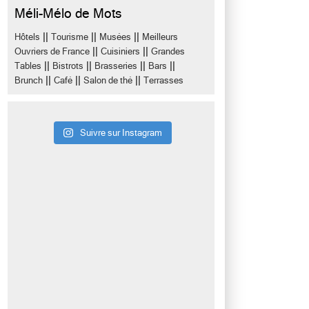
Méli-Mélo de Mots
||
||
||
Hôtels
Tourisme
Musées
Meilleurs
||
||
Ouvriers de France
Cuisiniers
Grandes
||
||
||
||
Tables
Bistrots
Brasseries
Bars
||
||
||
Brunch
Café
Salon de thé
Terrasses
Suivre sur Instagram