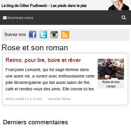
Le blog de Gilles Pudlowski
Les pieds dans le plat
Inscrivez-vous

Suivez moi
Rose et son roman
Reims: pour lire, boire et rêver
Françoise Lemarié, qui fut sage-femme dans
une autre vie, a ouvert avec enthousiasme cette
Rose et son
jolie librairie/galerie qui fait aussi salon de thé,
roman
café et rendez-vous des amis. Elle convie ici les
écrivains venus de Paris et d’ailleurs, tels Enki
Article publié il y a 14 ans
Librairies Reims
Bilal, Jean d’Ormesson, Amélie Nothomb ou
Frédéric Beigbeder. Et propose des cafés, thés
ou jus de […]...
Derniers commentaires