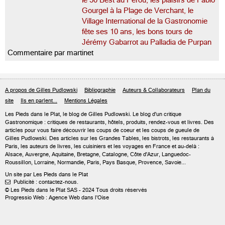
le 50 Best au Pérou, les plaisirs de Fabio
Gourgel à la Plage de Verchant, le
Village International de la Gastronomie
fête ses 10 ans, les bons tours de
Jérémy Gabarrot au Palladia de Purpan
Commentaire par martinet
A propos de Gilles Pudlowski
Bibliographie
Auteurs & Collaborateurs
Plan du
site
Ils en parlent...
Mentions Légales
Les Pieds dans le Plat, le blog de
Gilles Pudlowski
. Le blog d'un critique
Gastronomique : critiques de restaurants, hôtels, produits, rendez-vous et livres. Des
articles pour vous faire découvrir les coups de coeur et les coups de gueule de
Gilles Pudlowski. Des articles sur les Grandes Tables, les bistrots, les restaurants à
Paris, les auteurs de livres, les cuisiniers et les voyages en France et au-delà :
Alsace, Auvergne, Aquitaine, Bretagne, Catalogne, Côte d'Azur, Languedoc-
Roussillon, Lorraine, Normandie, Paris, Pays Basque, Provence, Savoie...
Un site par Les Pieds dans le Plat
Publicité : contactez-nous.

© Les Pieds dans le Plat SAS - 2024 Tous droits réservés
Progressio Web : Agence Web dans l'Oise