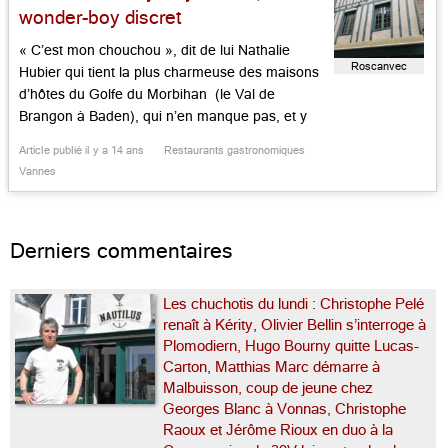
wonder-boy discret
« C’est mon chouchou », dit de lui Nathalie
Roscanvec
Hubier qui tient la plus charmeuse des maisons
d’hôtes du Golfe du Morbihan (le Val de
Brangon à Baden), qui n’en manque pas, et y
envoie la belle clientèle bourgeoise qui vient se
Article publié il y a 14 ans
Restaurants gastronomiques
délecter des mets délicieux et légers de ce
Vannes
wonder boy discret qui n’a pas encore […]...
Derniers commentaires
Les chuchotis du lundi : Christophe Pelé
renaît à Kérity, Olivier Bellin s’interroge à
Plomodiern, Hugo Bourny quitte Lucas-
Carton, Matthias Marc démarre à
Malbuisson, coup de jeune chez
Georges Blanc à Vonnas, Christophe
Raoux et Jérôme Rioux en duo à la