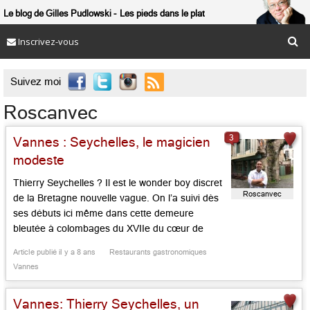
Le blog de Gilles Pudlowski
Les pieds dans le plat
Inscrivez-vous

Suivez moi
Roscanvec
3
Vannes : Seychelles, le magicien
modeste
Thierry Seychelles ? Il est le wonder boy discret
Roscanvec
de la Bretagne nouvelle vague. On l’a suivi dès
ses débuts ici même dans cette demeure
bleutée à colombages du XVIIe du cœur de
Vannes où il exerce depuis onze ans. Il s’y sent,
Article publié il y a 8 ans
Restaurants gastronomiques
certes, un peu à l’étroit, surtout dans sa cuisine
Vannes
du rez de […]...
Vannes: Thierry Seychelles, un