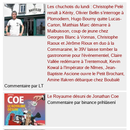
Les chuchotis du lundi : Christophe Pelé
renaît à Kérity, Olivier Bellin s’interroge à
Plomodiern, Hugo Bourny quitte Lucas-
Carton, Matthias Marc démarre à
Malbuisson, coup de jeune chez
Georges Blanc à Vonnas, Christophe
Raoux et Jérôme Rioux en duo à la
Commaraine, le 39V laisse tomber la
gastronomie pour l’événementiel, Claire
Vallée redémarre à Trentemoult, Kevin
Kowal à l’Impérator de Nîmes, Jean-
Baptiste Ascione ouvre le Petit Brochant,
Amine Ifakren débarque chez Boubalé
Commentaire par LT
Le Royaume désuni de Jonathan Coe
Commentaire par binance prihlásení