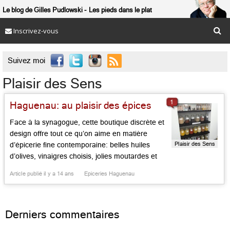
Le blog de Gilles Pudlowski
Les pieds dans le plat
Inscrivez-vous

Suivez moi
Plaisir des Sens
1
Haguenau: au plaisir des épices
Face à la synagogue, cette boutique discrète et
design offre tout ce qu’on aime en matière
Plaisir des Sens
d’épicerie fine contemporaine: belles huiles
d’olives, vinaigres choisis, jolies moutardes et
autres condiments experts, épices de toutes
Article publié il y a 14 ans
Epiceries Haguenau
provenances, thés sélectionnés, mais aussi
sirops à des parfums étonnants (violette, barbe
à papa… ) et cacao. Le bon conseil est en […]...
Derniers commentaires