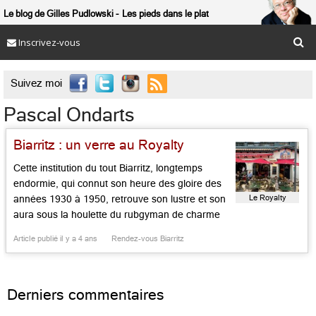
Le blog de Gilles Pudlowski
Les pieds dans le plat
Inscrivez-vous

Suivez moi
Pascal Ondarts
Biarritz : un verre au Royalty
Cette institution du tout Biarritz, longtemps
endormie, qui connut son heure des gloire des
Le Royalty
années 1930 à 1950, retrouve son lustre et son
aura sous la houlette du rubgyman de charme
et ex international Pascal Ondarts, qu’on connut
Article publié il y a 4 ans
Rendez-vous Biarritz
jadis au Caritz. Le décor intérieur revu gai et
moderne sous la houlette de son ex propriétaire
[…]...
Derniers commentaires