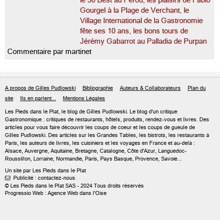
le 50 Best au Pérou, les plaisirs de Fabio
Gourgel à la Plage de Verchant, le
Village International de la Gastronomie
fête ses 10 ans, les bons tours de
Jérémy Gabarrot au Palladia de Purpan
Commentaire par martinet
A propos de Gilles Pudlowski
Bibliographie
Auteurs & Collaborateurs
Plan du
site
Ils en parlent...
Mentions Légales
Les Pieds dans le Plat, le blog de
Gilles Pudlowski
. Le blog d'un critique
Gastronomique : critiques de restaurants, hôtels, produits, rendez-vous et livres. Des
articles pour vous faire découvrir les coups de coeur et les coups de gueule de
Gilles Pudlowski. Des articles sur les Grandes Tables, les bistrots, les restaurants à
Paris, les auteurs de livres, les cuisiniers et les voyages en France et au-delà :
Alsace, Auvergne, Aquitaine, Bretagne, Catalogne, Côte d'Azur, Languedoc-
Roussillon, Lorraine, Normandie, Paris, Pays Basque, Provence, Savoie...
Un site par Les Pieds dans le Plat
Publicité : contactez-nous.

© Les Pieds dans le Plat SAS - 2024 Tous droits réservés
Progressio Web : Agence Web dans l'Oise