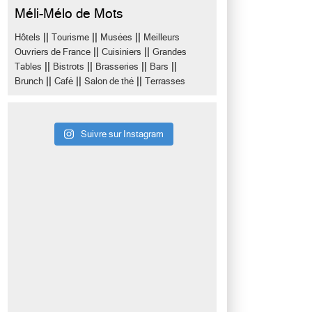
Méli-Mélo de Mots
||
||
||
Hôtels
Tourisme
Musées
Meilleurs
||
||
Ouvriers de France
Cuisiniers
Grandes
||
||
||
||
Tables
Bistrots
Brasseries
Bars
||
||
||
Brunch
Café
Salon de thé
Terrasses
Suivre sur Instagram