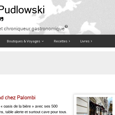
 Pudlowski


ire et chroniqueur gastronomique
Boutiques & Voyages
Recettes
Livres
nd chez Palombi
« oasis de la bière » avec ses 500
ns, table alerte et surtout cave pour tous.