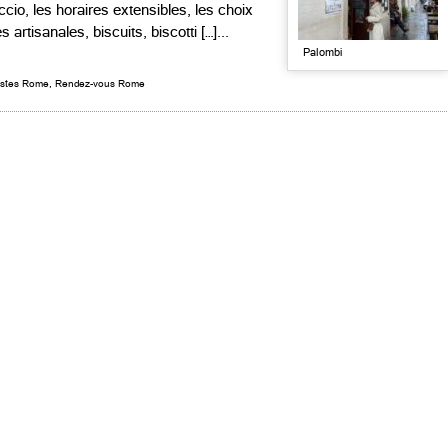
cio, les horaires extensibles, les choix
s artisanales, biscuits, biscotti […]...
Palombi
istes Rome
,
Rendez-vous Rome