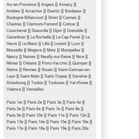
||
||
||
Aix-en-Provence
Angers
Annecy
||
||
||
||
Antibes
Arcachon
Biarritz
Bordeaux
||
||
||
Boulogne-Billancourt
Brest
Cannes
||
||
||
Chartres
Clermont-Ferrand
Colmar
||
||
||
||
Courchevel
Deauville
Dijon
Grenoble
||
||
||
Gérardmer
La Rochelle
Le Cap-Ferret
Le
||
||
||
||
||
Havre
Le Mans
Lille
Lorient
Lyon
||
||
||
||
Marseille
Megève
Metz
Montpellier
||
||
||
||
Nancy
Nantes
Neuilly-sur-Seine
Nice
||
||
||
||
Nîmes
Orléans
Porto-Vecchio
Quimper
||
||
||
Reims
Rennes
Rouen
Saint-Germain-en-
||
||
||
||
Laye
Saint-Malo
Saint-Tropez
Saverne
||
||
||
||
Strasbourg
Toulon
Toulouse
Val d'Isère
||
Valence
Versailles
||
||
||
||
Paris 1er
Paris 2e
Paris 3e
Paris 4e
||
||
||
||
Paris 5e
Paris 6e
Paris 7e
Paris 8e
||
||
||
||
Paris 9e
Paris 10e
Paris 11e
Paris 12e
||
||
||
||
Paris 13e
Paris 14e
Paris 15e
Paris 16e
||
||
||
Paris 17e
Paris 18e
Paris 19e
Paris 20e