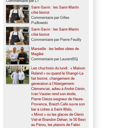
Commentaire par LT
Saint-Savin : les Saint-Martin
côté bistrot
Commentaire par Gilles
Pudlowski
Saint-Savin : les Saint-Martin
côté bistrot
Commentaire par Pierre Feuilly
Marseille : les belles idées de
Magâté
Commentaire par LaurentBQ
Les chuchotis du lundi : « Maison
Roland » ou quand le Shangri-La
fait bistrot, changement de
génération à l’Abergement-
Clémenciat, adieu à André Génin,
Ivan Vautier rend son étoile,
Pierre Gleize seigneur de Haute-
Provence, Breizh Café ouvre son
bar à cidres à Saint-Malo,
« Minot » ou les glaces de Glenn
Viel et Brandon Dehan, le 50 Best
au Pérou, les plaisirs de Fabio