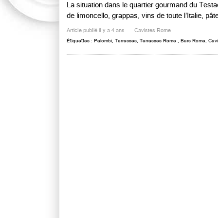
La situation dans le quartier gourmand du Testac
de limoncello, grappas, vins de toute l’Italie, pâte
Article publié il y a 4 ans
Cavistes Rome
Étiquettes :
Palombi
,
Terrasses
,
Terrasses Rome
,
Bars Rome
,
Cav