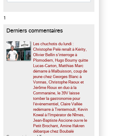
1
Derniers commentaires
Les chuchotis du lundi :
Christophe Pelé renaît à Kérity,
Olivier Bellin s’interroge à
Plomodiern, Hugo Bourny quitte
Lucas-Carton, Matthias Marc
démarre à Malbuisson, coup de
jeune chez Georges Blanc à
Vonnas, Christophe Raoux et
Jérôme Rioux en duo à la
Commaraine, le 39V laisse
tomber la gastronomie pour
l’événementiel, Claire Vallée
redémarre à Trentemoult, Kevin
Kowal à l’Impérator de Nîmes,
Jean-Baptiste Ascione ouvre le
Petit Brochant, Amine Ifakren
débarque chez Boubalé