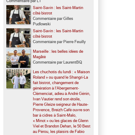
Commentaire par LT
Saint-Savin : les Saint-Martin
côté bistrot
Commentaire par Gilles
Pudlowski
Saint-Savin : les Saint-Martin
côté bistrot
Commentaire par Pierre Feuilly
Marseille : les belles idées de
Magâté
Commentaire par LaurentBQ
Les chuchotis du lundi : « Maison
Roland » ou quand le Shangri-La
fait bistrot, changement de
génération à l’Abergement-
Clémenciat, adieu à André Génin,
Ivan Vautier rend son étoile,
Pierre Gleize seigneur de Haute-
Provence, Breizh Café ouvre son
bar à cidres à Saint-Malo,
« Minot » ou les glaces de Glenn
Viel et Brandon Dehan, le 50 Best
au Pérou, les plaisirs de Fabio