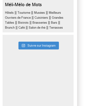
Méli-Mélo de Mots
||
||
||
Hôtels
Tourisme
Musées
Meilleurs
||
||
Ouvriers de France
Cuisiniers
Grandes
||
||
||
||
Tables
Bistrots
Brasseries
Bars
||
||
||
Brunch
Café
Salon de thé
Terrasses
Suivre sur Instagram