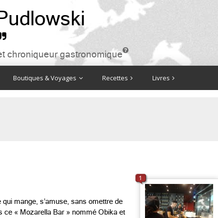
 Pudlowski


ire et chroniqueur gastronomique
Boutiques & Voyages
Recettes
Livres
1
me qui mange, s’amuse, sans omettre de
ais ce « Mozarella Bar » nommé Obika et