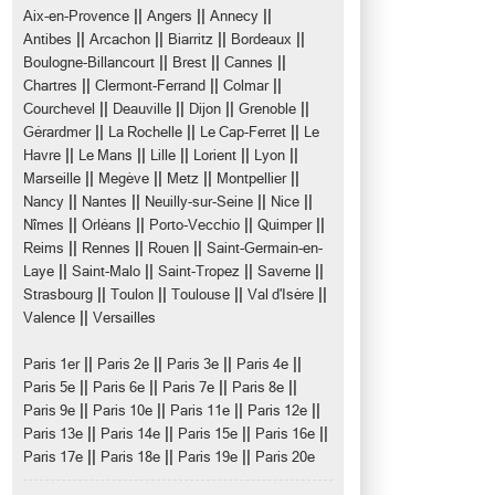
||
||
||
Aix-en-Provence
Angers
Annecy
||
||
||
||
Antibes
Arcachon
Biarritz
Bordeaux
||
||
||
Boulogne-Billancourt
Brest
Cannes
||
||
||
Chartres
Clermont-Ferrand
Colmar
||
||
||
||
Courchevel
Deauville
Dijon
Grenoble
||
||
||
Gérardmer
La Rochelle
Le Cap-Ferret
Le
||
||
||
||
||
Havre
Le Mans
Lille
Lorient
Lyon
||
||
||
||
Marseille
Megève
Metz
Montpellier
||
||
||
||
Nancy
Nantes
Neuilly-sur-Seine
Nice
||
||
||
||
Nîmes
Orléans
Porto-Vecchio
Quimper
||
||
||
Reims
Rennes
Rouen
Saint-Germain-en-
||
||
||
||
Laye
Saint-Malo
Saint-Tropez
Saverne
||
||
||
||
Strasbourg
Toulon
Toulouse
Val d'Isère
||
Valence
Versailles
||
||
||
||
Paris 1er
Paris 2e
Paris 3e
Paris 4e
||
||
||
||
Paris 5e
Paris 6e
Paris 7e
Paris 8e
||
||
||
||
Paris 9e
Paris 10e
Paris 11e
Paris 12e
||
||
||
||
Paris 13e
Paris 14e
Paris 15e
Paris 16e
||
||
||
Paris 17e
Paris 18e
Paris 19e
Paris 20e