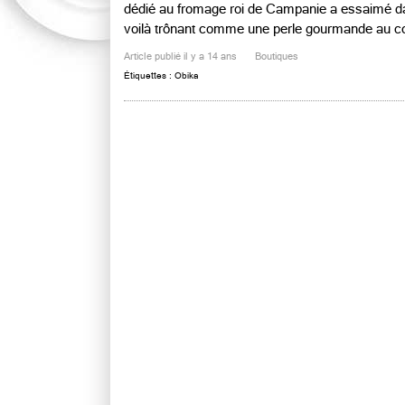
dédié au fromage roi de Campanie a essaimé d
voilà trônant comme une perle gourmande au coeu
Article publié il y a 14 ans
Boutiques
Étiquettes :
Obika