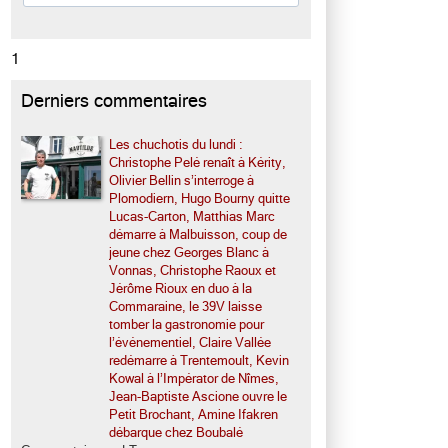
1
Derniers commentaires
Les chuchotis du lundi :
Christophe Pelé renaît à Kérity,
Olivier Bellin s’interroge à
Plomodiern, Hugo Bourny quitte
Lucas-Carton, Matthias Marc
démarre à Malbuisson, coup de
jeune chez Georges Blanc à
Vonnas, Christophe Raoux et
Jérôme Rioux en duo à la
Commaraine, le 39V laisse
tomber la gastronomie pour
l’événementiel, Claire Vallée
redémarre à Trentemoult, Kevin
Kowal à l’Impérator de Nîmes,
Jean-Baptiste Ascione ouvre le
Petit Brochant, Amine Ifakren
débarque chez Boubalé