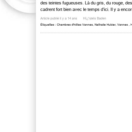
des teintes fugueuses. Là du gris, du rouge, de
cadrent fort bien avec le temps d’ici. Il y a encor
Article publié il y a 14 ans
Hï¿½tels Baden
Étiquettes :
Chambres d'hôtes Vannes
,
Nathalie Hubier
,
Vannes
,