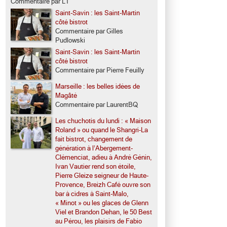
Commentaire par LT
Saint-Savin : les Saint-Martin
côté bistrot
Commentaire par Gilles
Pudlowski
Saint-Savin : les Saint-Martin
côté bistrot
Commentaire par Pierre Feuilly
Marseille : les belles idées de
Magâté
Commentaire par LaurentBQ
Les chuchotis du lundi : « Maison
Roland » ou quand le Shangri-La
fait bistrot, changement de
génération à l’Abergement-
Clémenciat, adieu à André Génin,
Ivan Vautier rend son étoile,
Pierre Gleize seigneur de Haute-
Provence, Breizh Café ouvre son
bar à cidres à Saint-Malo,
« Minot » ou les glaces de Glenn
Viel et Brandon Dehan, le 50 Best
au Pérou, les plaisirs de Fabio