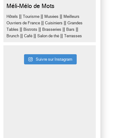
Méli-Mélo de Mots
||
||
||
Hôtels
Tourisme
Musées
Meilleurs
||
||
Ouvriers de France
Cuisiniers
Grandes
||
||
||
||
Tables
Bistrots
Brasseries
Bars
||
||
||
Brunch
Café
Salon de thé
Terrasses
Suivre sur Instagram