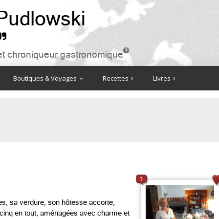
 Pudlowski


ire et chroniqueur gastronomique
Boutiques & Voyages
Recettes
Livres
1
es, sa verdure, son hôtesse accorte,
, cinq en tout, aménagées avec charme et