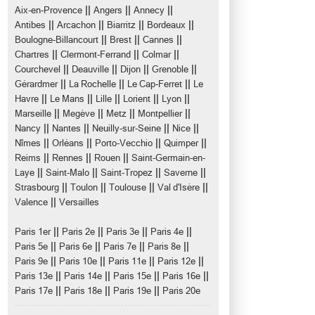
||
||
||
Aix-en-Provence
Angers
Annecy
||
||
||
||
Antibes
Arcachon
Biarritz
Bordeaux
||
||
||
Boulogne-Billancourt
Brest
Cannes
||
||
||
Chartres
Clermont-Ferrand
Colmar
||
||
||
||
Courchevel
Deauville
Dijon
Grenoble
||
||
||
Gérardmer
La Rochelle
Le Cap-Ferret
Le
||
||
||
||
||
Havre
Le Mans
Lille
Lorient
Lyon
||
||
||
||
Marseille
Megève
Metz
Montpellier
||
||
||
||
Nancy
Nantes
Neuilly-sur-Seine
Nice
||
||
||
||
Nîmes
Orléans
Porto-Vecchio
Quimper
||
||
||
Reims
Rennes
Rouen
Saint-Germain-en-
||
||
||
||
Laye
Saint-Malo
Saint-Tropez
Saverne
||
||
||
||
Strasbourg
Toulon
Toulouse
Val d'Isère
||
Valence
Versailles
||
||
||
||
Paris 1er
Paris 2e
Paris 3e
Paris 4e
||
||
||
||
Paris 5e
Paris 6e
Paris 7e
Paris 8e
||
||
||
||
Paris 9e
Paris 10e
Paris 11e
Paris 12e
||
||
||
||
Paris 13e
Paris 14e
Paris 15e
Paris 16e
||
||
||
Paris 17e
Paris 18e
Paris 19e
Paris 20e