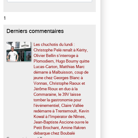
1
Derniers commentaires
Les chuchotis du lundi :
Christophe Pelé renaît à Kérity,
Olivier Bellin s’interroge à
Plomodiern, Hugo Bourny quitte
Lucas-Carton, Matthias Marc
démarre à Malbuisson, coup de
jeune chez Georges Blanc à
Vonnas, Christophe Raoux et
Jérôme Rioux en duo à la
Commaraine, le 39V laisse
tomber la gastronomie pour
l’événementiel, Claire Vallée
redémarre à Trentemoult, Kevin
Kowal à l’Impérator de Nîmes,
Jean-Baptiste Ascione ouvre le
Petit Brochant, Amine Ifakren
débarque chez Boubalé