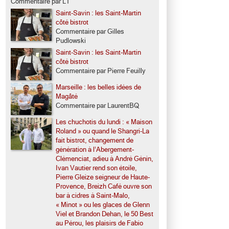
Commentaire par LT
Saint-Savin : les Saint-Martin
côté bistrot
Commentaire par Gilles
Pudlowski
Saint-Savin : les Saint-Martin
côté bistrot
Commentaire par Pierre Feuilly
Marseille : les belles idées de
Magâté
Commentaire par LaurentBQ
Les chuchotis du lundi : « Maison
Roland » ou quand le Shangri-La
fait bistrot, changement de
génération à l’Abergement-
Clémenciat, adieu à André Génin,
Ivan Vautier rend son étoile,
Pierre Gleize seigneur de Haute-
Provence, Breizh Café ouvre son
bar à cidres à Saint-Malo,
« Minot » ou les glaces de Glenn
Viel et Brandon Dehan, le 50 Best
au Pérou, les plaisirs de Fabio