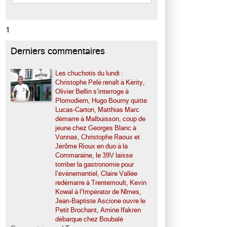
1
Derniers commentaires
Les chuchotis du lundi :
Christophe Pelé renaît à Kérity,
Olivier Bellin s’interroge à
Plomodiern, Hugo Bourny quitte
Lucas-Carton, Matthias Marc
démarre à Malbuisson, coup de
jeune chez Georges Blanc à
Vonnas, Christophe Raoux et
Jérôme Rioux en duo à la
Commaraine, le 39V laisse
tomber la gastronomie pour
l’événementiel, Claire Vallée
redémarre à Trentemoult, Kevin
Kowal à l’Impérator de Nîmes,
Jean-Baptiste Ascione ouvre le
Petit Brochant, Amine Ifakren
débarque chez Boubalé