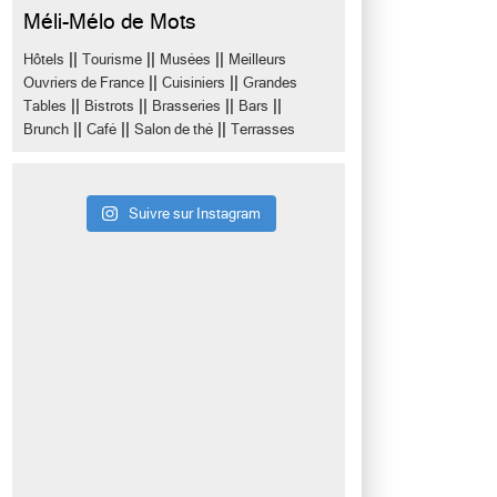
Méli-Mélo de Mots
||
||
||
Hôtels
Tourisme
Musées
Meilleurs
||
||
Ouvriers de France
Cuisiniers
Grandes
||
||
||
||
Tables
Bistrots
Brasseries
Bars
||
||
||
Brunch
Café
Salon de thé
Terrasses
Suivre sur Instagram