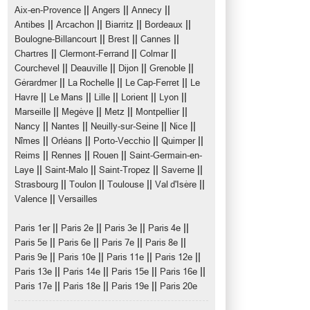
||
||
||
Aix-en-Provence
Angers
Annecy
||
||
||
||
Antibes
Arcachon
Biarritz
Bordeaux
||
||
||
Boulogne-Billancourt
Brest
Cannes
||
||
||
Chartres
Clermont-Ferrand
Colmar
||
||
||
||
Courchevel
Deauville
Dijon
Grenoble
||
||
||
Gérardmer
La Rochelle
Le Cap-Ferret
Le
||
||
||
||
||
Havre
Le Mans
Lille
Lorient
Lyon
||
||
||
||
Marseille
Megève
Metz
Montpellier
||
||
||
||
Nancy
Nantes
Neuilly-sur-Seine
Nice
||
||
||
||
Nîmes
Orléans
Porto-Vecchio
Quimper
||
||
||
Reims
Rennes
Rouen
Saint-Germain-en-
||
||
||
||
Laye
Saint-Malo
Saint-Tropez
Saverne
||
||
||
||
Strasbourg
Toulon
Toulouse
Val d'Isère
||
Valence
Versailles
||
||
||
||
Paris 1er
Paris 2e
Paris 3e
Paris 4e
||
||
||
||
Paris 5e
Paris 6e
Paris 7e
Paris 8e
||
||
||
||
Paris 9e
Paris 10e
Paris 11e
Paris 12e
||
||
||
||
Paris 13e
Paris 14e
Paris 15e
Paris 16e
||
||
||
Paris 17e
Paris 18e
Paris 19e
Paris 20e