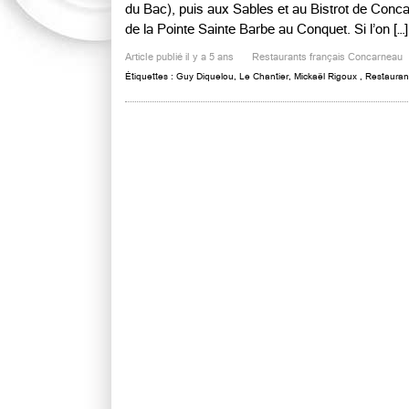
du Bac), puis aux Sables et au Bistrot de Conca
de la Pointe Sainte Barbe au Conquet. Si l’on […].
Article publié il y a 5 ans
Restaurants français Concarneau
Étiquettes :
Guy Diquelou
,
Le Chantier
,
Mickaël Rigoux
,
Restauran