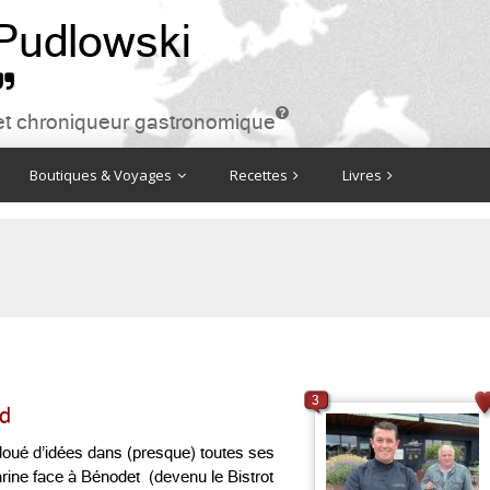
 Pudlowski


ire et chroniqueur gastronomique
Boutiques & Voyages
Recettes
Livres
3
nd
doué d’idées dans (presque) toutes ses
arine face à Bénodet (devenu le Bistrot