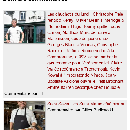
Les chuchotis du lundi : Christophe Pelé
renaît à Kérity, Olivier Bellin s’interroge à
Plomodiern, Hugo Bourny quitte Lucas-
Carton, Matthias Marc démarre à
Malbuisson, coup de jeune chez
Georges Blanc à Vonnas, Christophe
Raoux et Jérôme Rioux en duo à la
Commaraine, le 39V laisse tomber la
gastronomie pour l’événementiel, Claire
Vallée redémarre à Trentemoult, Kevin
Kowal à l’Impérator de Nîmes, Jean-
Baptiste Ascione ouvre le Petit Brochant,
Amine Ifakren débarque chez Boubalé
Commentaire par LT
Saint-Savin : les Saint-Martin côté bistrot
Commentaire par Gilles Pudlowski