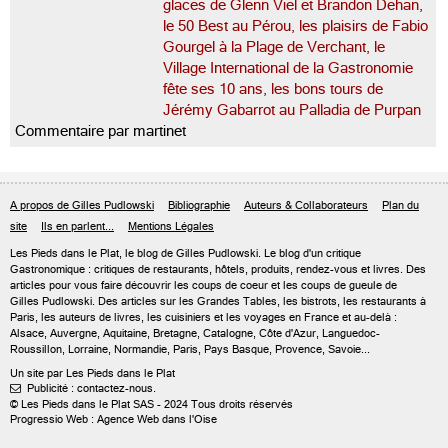
glaces de Glenn Viel et Brandon Dehan,
le 50 Best au Pérou, les plaisirs de Fabio
Gourgel à la Plage de Verchant, le
Village International de la Gastronomie
fête ses 10 ans, les bons tours de
Jérémy Gabarrot au Palladia de Purpan
Commentaire par martinet
A propos de Gilles Pudlowski
Bibliographie
Auteurs & Collaborateurs
Plan du
site
Ils en parlent...
Mentions Légales
Les Pieds dans le Plat, le blog de
Gilles Pudlowski
. Le blog d'un critique
Gastronomique : critiques de restaurants, hôtels, produits, rendez-vous et livres. Des
articles pour vous faire découvrir les coups de coeur et les coups de gueule de
Gilles Pudlowski. Des articles sur les Grandes Tables, les bistrots, les restaurants à
Paris, les auteurs de livres, les cuisiniers et les voyages en France et au-delà :
Alsace, Auvergne, Aquitaine, Bretagne, Catalogne, Côte d'Azur, Languedoc-
Roussillon, Lorraine, Normandie, Paris, Pays Basque, Provence, Savoie...
Un site par Les Pieds dans le Plat
Publicité : contactez-nous.

© Les Pieds dans le Plat SAS - 2024 Tous droits réservés
Progressio Web : Agence Web dans l'Oise