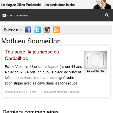
Le blog de Gilles Pudlowski
Les pieds dans le plat
Inscrivez-vous

Suivez moi
Mathieu Soumeillan
Toulouse: la jeunesse du
Cardailhac
Exit le Valentin. Une jeune équipe (ils ont 44 ans
Le Cardailhac
à eux deux !) a pris, en duo, la place de Vincent
Néraudeau dans ce restaurant soigné voire
sophistiqué avec sa cave dans les tons rouge
et blanc. Mathieu Soumeillan, l’homme de salle,
Article publié il y a 14 ans
Restaurants français Toulouse
natif du Gers, a travaillé chez Bernard Bach, au
Puits St Jacques à […]...
Derniers commentaires