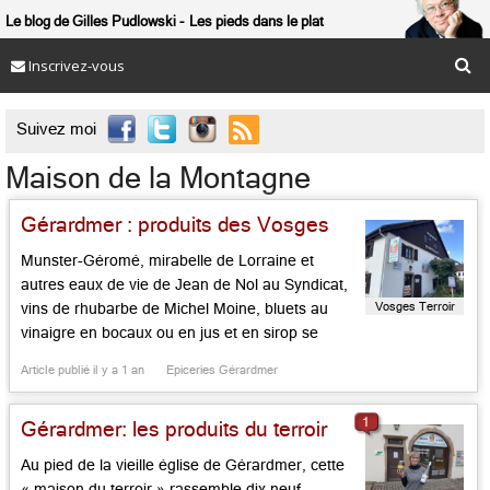
Le blog de Gilles Pudlowski
Les pieds dans le plat
Inscrivez-vous

Suivez moi
Maison de la Montagne
Gérardmer : produits des Vosges
Munster-Géromé, mirabelle de Lorraine et
autres eaux de vie de Jean de Nol au Syndicat,
Vosges Terroir
vins de rhubarbe de Michel Moine, bluets au
vinaigre en bocaux ou en jus et en sirop se
retrouvent dans cette « maison de la
Article publié il y a 1 an
Epiceries Gérardmer
montagne« . Au pied de la vieille église de
Gérardmer, cette « maison du terroir »
1
Gérardmer: les produits du terroir
rassemble dix […]...
Au pied de la vieille église de Gérardmer, cette
« maison du terroir » rassemble dix neuf