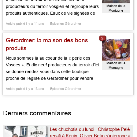
Maison de la
producteurs du terroir vosgien et regroupe leurs
Montagne
produits authentiques. Eaux de vie signées de
Jean de Nol, apéritifs à base de mirabelle, vins
Article publié il y a 11 ans
Epiceries Gérardmer
de rhubarbe de Michel Moine, bluets au vinaigre
en bocaux ou en jus et en sirop, bonbons […]...
2
Gérardmer: la maison des bons
produits
Nous sommes là au coeur de la « perle des
Maison de la
Vosges ». Et dix neuf producteurs du terroir d’ici
Montagne
se donné rendez-vous dans cette boutique
proche de l’église de Gérardmer pour vendre
leurs trésors lorrains et vosgiens. Exquis
Article publié il y a 13 ans
Epiceries Gérardmer
apéritifs, douces liqueurs et eaux de vie de Nol,
joli sirop de bluets, frais bonbons aux bourgeons
de sapin […]...
Derniers commentaires
Les chuchotis du lundi : Christophe Pelé
renaît à Kérity, Olivier Bellin s’interroge à