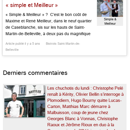
« simple et Meilleur »
« Simple & Meilleur » ? C’est le bon coût de
Simple &
Maxime et René Meilleur, dans le neuf quartier
Meilleur
de Caseblanche, sis sur les hauts de Saint-
Martin-de-Belleville, à deux pas du magnifique
sanctuaire baroque de Notre-Dame-de-la-Vie.
Article publié il y a 5 ans
Bistrots Saint-Martin-de-
Sous la houlette du duo père/fils trois fois étoilé,
Belleville
une jeune équipe s’évertue à faire plaisir à tous.
Avec notamment, un […]...
Derniers commentaires
Les chuchotis du lundi : Christophe Pelé
renaît à Kérity, Olivier Bellin s’interroge à
Plomodiern, Hugo Bourny quitte Lucas-
Carton, Matthias Marc démarre à
Malbuisson, coup de jeune chez
Georges Blanc à Vonnas, Christophe
Raoux et Jérôme Rioux en duo à la