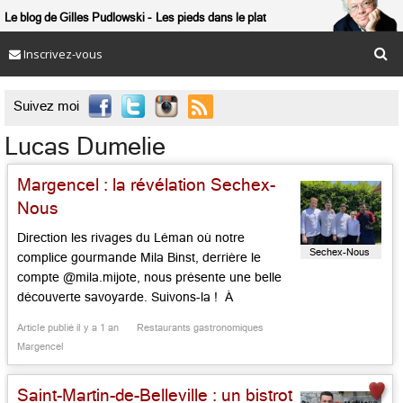
Le blog de Gilles Pudlowski
Les pieds dans le plat
Inscrivez-vous

Suivez moi
Lucas Dumelie
Margencel : la révélation Sechex-
Nous
Direction les rivages du Léman où notre
Sechex-Nous
complice gourmande Mila Binst, derrière le
compte @mila.mijote, nous présente une belle
découverte savoyarde. Suivons-la ! À
Margencel, paisible village posé sur les rives du
Article publié il y a 1 an
Restaurants gastronomiques
Léman, côté Savoie, se cache une maison
Margencel
discrète, où l’on entre comme on franchit le seuil
d’un refuge familier : « Sechex-Nous ». Ici, tout
Saint-Martin-de-Belleville : un bistrot
[…]...