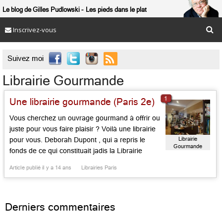
Le blog de Gilles Pudlowski
Les pieds dans le plat
Inscrivez-vous

Suivez moi
Librairie Gourmande
1
Une librairie gourmande (Paris 2e)
Vous cherchez un ouvrage gourmand à offrir ou
juste pour vous faire plaisir ? Voilà une librairie
Librairie
pour vous. Deborah Dupont , qui a repris le
Gourmande
fonds de ce qui constituait jadis la Librairie
Gourmande de la rue Dante dans le 5e, veille,
Article publié il y a 14 ans
Librairies Paris
avec un personnel féminin charmant, sur un
vaste cadre se déployant sur […]...
Derniers commentaires