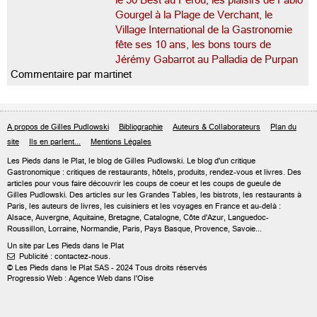
le 50 Best au Pérou, les plaisirs de Fabio
Gourgel à la Plage de Verchant, le
Village International de la Gastronomie
fête ses 10 ans, les bons tours de
Jérémy Gabarrot au Palladia de Purpan
Commentaire par martinet
A propos de Gilles Pudlowski
Bibliographie
Auteurs & Collaborateurs
Plan du
site
Ils en parlent...
Mentions Légales
Les Pieds dans le Plat, le blog de
Gilles Pudlowski
. Le blog d'un critique
Gastronomique : critiques de restaurants, hôtels, produits, rendez-vous et livres. Des
articles pour vous faire découvrir les coups de coeur et les coups de gueule de
Gilles Pudlowski. Des articles sur les Grandes Tables, les bistrots, les restaurants à
Paris, les auteurs de livres, les cuisiniers et les voyages en France et au-delà :
Alsace, Auvergne, Aquitaine, Bretagne, Catalogne, Côte d'Azur, Languedoc-
Roussillon, Lorraine, Normandie, Paris, Pays Basque, Provence, Savoie...
Un site par Les Pieds dans le Plat
Publicité : contactez-nous.

© Les Pieds dans le Plat SAS - 2024 Tous droits réservés
Progressio Web : Agence Web dans l'Oise