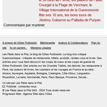
le 50 Best au Pérou, les plaisirs de Fabio
Gourgel à la Plage de Verchant, le
Village International de la Gastronomie
fête ses 10 ans, les bons tours de
Jérémy Gabarrot au Palladia de Purpan
Commentaire par martinet
A propos de Gilles Pudlowski
Bibliographie
Auteurs & Collaborateurs
Plan du
site
Ils en parlent...
Mentions Légales
Les Pieds dans le Plat, le blog de
Gilles Pudlowski
. Le blog d'un critique
Gastronomique : critiques de restaurants, hôtels, produits, rendez-vous et livres. Des
articles pour vous faire découvrir les coups de coeur et les coups de gueule de
Gilles Pudlowski. Des articles sur les Grandes Tables, les bistrots, les restaurants à
Paris, les auteurs de livres, les cuisiniers et les voyages en France et au-delà :
Alsace, Auvergne, Aquitaine, Bretagne, Catalogne, Côte d'Azur, Languedoc-
Roussillon, Lorraine, Normandie, Paris, Pays Basque, Provence, Savoie...
Un site par Les Pieds dans le Plat
Publicité : contactez-nous.

© Les Pieds dans le Plat SAS - 2024 Tous droits réservés
Progressio Web : Agence Web dans l'Oise