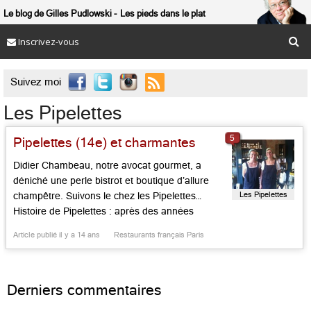
Le blog de Gilles Pudlowski
Les pieds dans le plat
Inscrivez-vous

Suivez moi
Les Pipelettes
5
Pipelettes (14e) et charmantes
Didier Chambeau, notre avocat gourmet, a
déniché une perle bistrot et boutique d’allure
Les Pipelettes
champêtre. Suivons le chez les Pipelettes…
Histoire de Pipelettes : après des années
passées dans l’agro-alimentaire, Agnès Motte,
Article publié il y a 14 ans
Restaurants français Paris
qui avait une passion des produits de qualité
artisanale rêvait de la faire partager. Aline
Fellmann s’imaginait, quant à elle, faire de la
Derniers commentaires
cuisine. Diplôme […]...